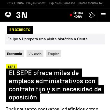
Crisis Ceuta
Playas Donosti
Explosión Damasco
Tiroteo escuela Tailandi
Antena
ÚLTIMA
Noticias
3
HORA
EN DIRECTO
Felipe VI prepara una visita histórica a Ceuta
Economía
Vivienda
Empleo
SEPE
El SEPE ofrece miles de
empleos administrativos con
contrato fijo y sin necesidad de
oposición
Incluye tanto contratos indefinidos como