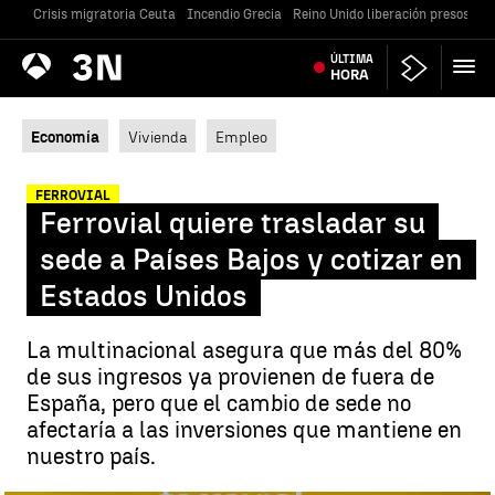
Crisis migratoria Ceuta
Incendio Grecia
Reino Unido liberación presos
Gu
Antena
ÚLTIMA
Noticias
3
HORA
Economía
Vivienda
Empleo
FERROVIAL
Ferrovial quiere trasladar su
sede a Países Bajos y cotizar en
Estados Unidos
La multinacional asegura que más del 80%
de sus ingresos ya provienen de fuera de
España, pero que el cambio de sede no
afectaría a las inversiones que mantiene en
nuestro país.