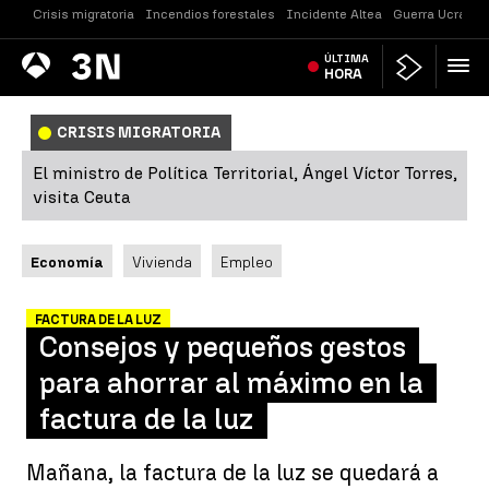
Crisis migratoria
Incendios forestales
Incidente Altea
Guerra Ucrania
Antena
ÚLTIMA
Noticias
3
HORA
CRISIS MIGRATORIA
El ministro de Política Territorial, Ángel Víctor Torres,
visita Ceuta
Economía
Vivienda
Empleo
FACTURA DE LA LUZ
Consejos y pequeños gestos
para ahorrar al máximo en la
factura de la luz
Mañana, la factura de la luz se quedará a