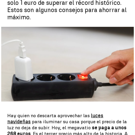
solo 1 euro de superar el récord histórico.
Estos son algunos consejos para ahorrar al
máximo.
Consejos para ahorrar en la factura de la luz |
EFE
Antena 3 Noticias
Publicado:
13 de diciembre de 2021, 17:15
Whatsapp
Facebook
X
Linkedin
Hay quien no descarta aprovechar las
luces
navideñas
para iluminar su casa porque el precio de la
luz no deja de subir. Hoy, el megavatio
se paga a unos
268 euros
. Es el tercer precio más alto de la historia. A