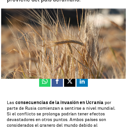
Los almacenes de cereales aseguran suministro durante los 6
meses siguientes tras la escasez de materias primas |
EFE
Neila Gallego
Publicado:
15 de marzo de 2022, 17:42
Whatsapp
Facebook
X
Linkedin
Las
consecuencias de la invasión en Ucrania
por
parte de Rusia comienzan a sentirse a nivel mundial.
Si el conflicto se prolonga podrían tener efectos
devastadores en otros puntos. Ambos países son
considerados el granero del mundo debido al