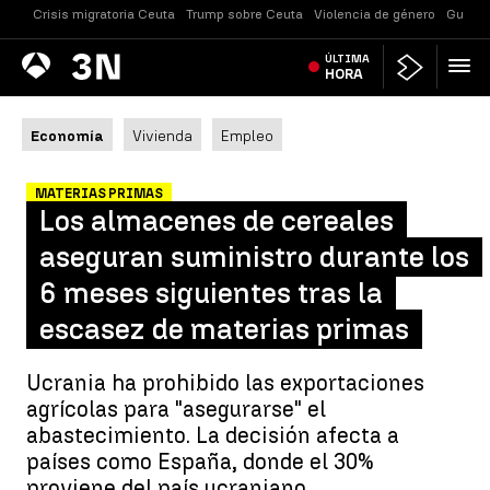
Crisis migratoria Ceuta
Trump sobre Ceuta
Violencia de género
Guerra
Antena
ÚLTIMA
Noticias
3
HORA
Economía
Vivienda
Empleo
MATERIAS PRIMAS
Los almacenes de cereales
aseguran suministro durante los
6 meses siguientes tras la
escasez de materias primas
Ucrania ha prohibido las exportaciones
agrícolas para "asegurarse" el
abastecimiento. La decisión afecta a
países como España, donde el 30%
proviene del país ucraniano.