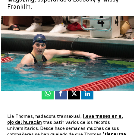
Franklin.
El vídeo de la nadadora transexual Lia Thomas que ha generado
polémica por su aplastante dominio |
Getty
Juan Manuel M. Lardón
Actualizado:
19 de febrero de 2022, 12:35
Publicado:
19 de febrero de 2022, 12:33
Whatsapp
Facebook
X
Linkedin
Lia Thomas, nadadora transexual,
lleva meses en el
ojo del huracán
tras batir varios de los récords
universitarios. Desde hace semanas muchas de sus
compañeras se han quejado de que Thomas
"tiene una