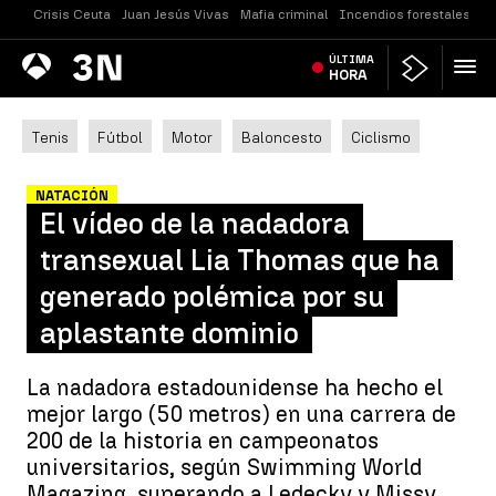
Crisis Ceuta
Juan Jesús Vivas
Mafia criminal
Incendios forestales
Vi
Antena
ÚLTIMA
Noticias
3
HORA
Tenis
Fútbol
Motor
Baloncesto
Ciclismo
NATACIÓN
El vídeo de la nadadora
transexual Lia Thomas que ha
generado polémica por su
aplastante dominio
La nadadora estadounidense ha hecho el
mejor largo (50 metros) en una carrera de
200 de la historia en campeonatos
universitarios, según Swimming World
Magazing, superando a Ledecky y Missy