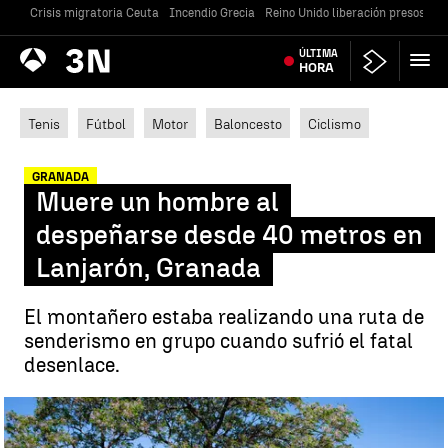
Crisis migratoria Ceuta
Incendio Grecia
Reino Unido liberación presos
Gu
Antena
ÚLTIMA
Noticias
3
HORA
Tenis
Fútbol
Motor
Baloncesto
Ciclismo
GRANADA
Muere un hombre al
despeñarse desde 40 metros en
Lanjarón, Granada
El montañero estaba realizando una ruta de
senderismo en grupo cuando sufrió el fatal
desenlace.