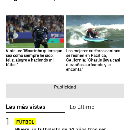
Vinícius: "Mourinho quiere que
Los mejores surferos caninos
sea como siempre he sido:
se reúnen en Pacifica,
feliz, alegre y haciendo mi
California: "Charlie lleva casi
fútbol"
diez años surfeando y le
encanta"
Las más vistas
Lo último
FÚTBOL
Muere un futbolista de 24 años tras ser