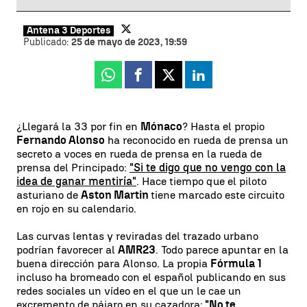
Antena 3 Deportes
Publicado:
25 de mayo de 2023, 19:59
Whatsapp
Facebook
X
Linkedin
¿Llegará la 33 por fin en
Mónaco
? Hasta el propio
Fernando Alonso
ha reconocido en rueda de prensa un
secreto a voces en rueda de prensa en la rueda de
prensa del Principado:
"Si te digo que no vengo con la
idea de ganar mentiría"
. Hace tiempo que el piloto
asturiano de
Aston Martin
tiene marcado este circuito
en rojo en su calendario.
Las curvas lentas y reviradas del trazado urbano
podrían favorecer al
AMR23
. Todo parece apuntar en la
buena dirección para Alonso. La propia
Fórmula 1
incluso ha bromeado con el español publicando en sus
redes sociales un vídeo en el que un le cae un
excremento de pájaro en su cazadora:
"No te