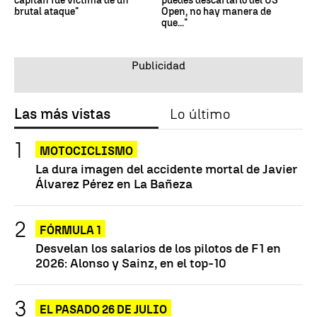
capitán fue víctima de un
puedes descartarlo del US
brutal ataque"
Open, no hay manera de
que..."
Las más vistas
Lo último
MOTOCICLISMO
La dura imagen del accidente mortal de Javier
Álvarez Pérez en La Bañeza
FÓRMULA 1
Desvelan los salarios de los pilotos de F1 en
2026: Alonso y Sainz, en el top-10
EL PASADO 26 DE JULIO