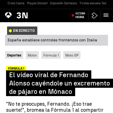
Crisis Ceuta
Playas Donosti
Explosión Damasco
Tiroteo escuela Tailandi
Antena
ÚLTIMA
Noticias
3
HORA
EN DIRECTO
España establece controles fronterizos con Italia
Deportes
Motor
Fórmula 1
Moto GP
FÓRMULA 1
El vídeo viral de Fernando
Alonso cayéndole un excremento
de pájaro en Mónaco
"No te preocupes, Fernando. ¡Eso trae
suerte!", bromea la Fórmula 1 al compartir