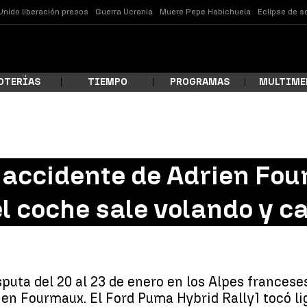
Unido liberación presos
Guerra Ucrania
Muere Pepe Habichuela
Eclipse de s
OTERÍAS
TIEMPO
PROGRAMAS
MULTIME
 estás buscando?
 accidente de Adrien Fou
l coche sale volando y c
sputa del 20 al 23 de enero en los Alpes franceses
ar
ien Fourmaux. El Ford Puma Hybrid Rally1 tocó li