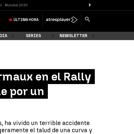
ol
Mundial 2030
ÚLTIMA
HORA
DIA
SERIES
NEWSLETTER
rmaux en el Rally
ae por un
, ha vivido un terrible accidente
geramente el talud de una curva y