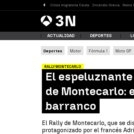
Crisis migratoria Ceuta
Incendio Grecia
Reino 
Antena
Noticias
3
ACTUALIDAD
DEPORTES
L
Deportes
Motor
Fórmula 1
Moto GP
¿Qué
RALLY MONTECARLO
El espeluznante
de Montecarlo: e
barranco
El Rally de Montecarlo, que se di
Busc
protagonizado por el francés Adr