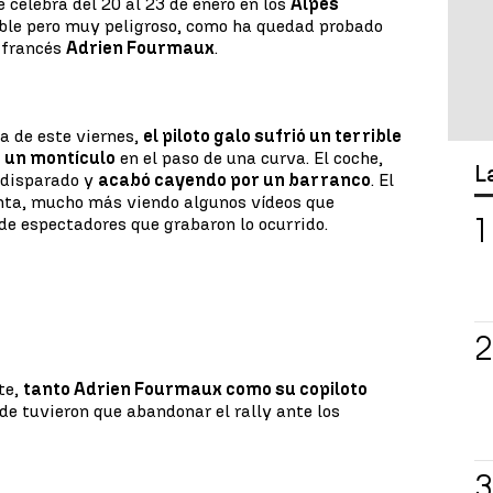
e celebra del 20 al 23 de enero en los
Alpes
able pero muy peligroso, como ha quedad probado
l francés
Adrien Fourmaux
.
da de este viernes,
el piloto galo sufrió un terrible
e un montículo
en el paso de una curva. El coche,
L
ó disparado y
acabó cayendo por un barranco
. El
unta, mucho más viendo algunos vídeos que
 de espectadores que grabaron lo ocurrido.
te,
tanto Adrien Fourmaux como su copiloto
de tuvieron que abandonar el rally ante los