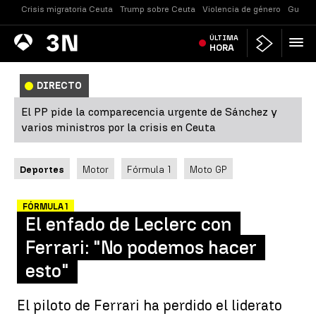
Crisis migratoria Ceuta
Trump sobre Ceuta
Violencia de género
Guerra
Antena
ÚLTIMA
Noticias
3
HORA
DIRECTO
El PP pide la comparecencia urgente de Sánchez y
varios ministros por la crisis en Ceuta
Deportes
Motor
Fórmula 1
Moto GP
FÓRMULA 1
El enfado de Leclerc con
Ferrari: "No podemos hacer
esto"
El piloto de Ferrari ha perdido el liderato