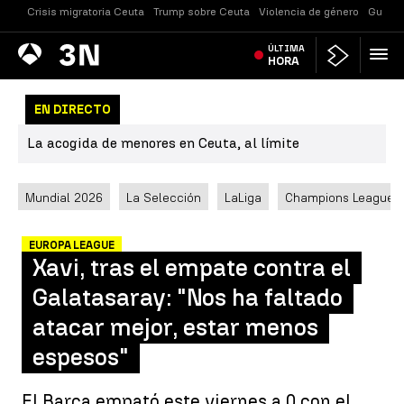
Crisis migratoria Ceuta
Trump sobre Ceuta
Violencia de género
Guerra
Antena
ÚLTIMA
Noticias
3
HORA
EN DIRECTO
La acogida de menores en Ceuta, al límite
Mundial 2026
La Selección
LaLiga
Champions League
EUROPA LEAGUE
Xavi, tras el empate contra el
Galatasaray: "Nos ha faltado
atacar mejor, estar menos
espesos"
El Barça empató este viernes a 0 con el