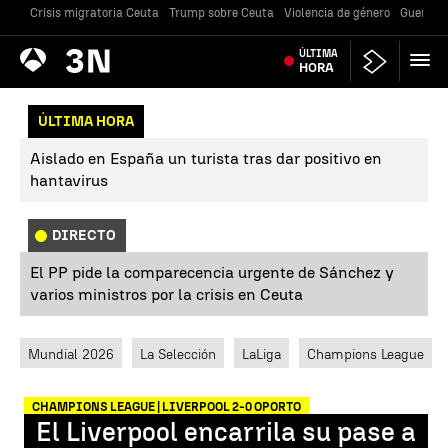
Crisis migratoria Ceuta
Trump sobre Ceuta
Violencia de género
Guerra U
Antena
ÚLTIMA
Noticias
3
HORA
ÚLTIMA HORA
Aislado en España un turista tras dar positivo en
hantavirus
DIRECTO
El PP pide la comparecencia urgente de Sánchez y
varios ministros por la crisis en Ceuta
Mundial 2026
La Selección
LaLiga
Champions League
CHAMPIONS LEAGUE | LIVERPOOL 2-0 OPORTO
El Liverpool encarrila su pase a