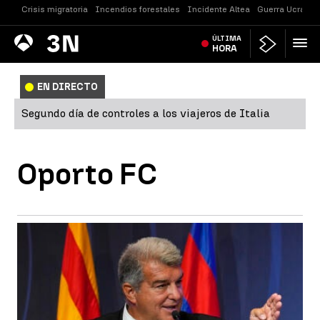
Crisis migratoria
Incendios forestales
Incidente Altea
Guerra Ucrania
Antena
ÚLTIMA
Noticias
3
HORA
EN DIRECTO
Segundo día de controles a los viajeros de Italia
Oporto FC