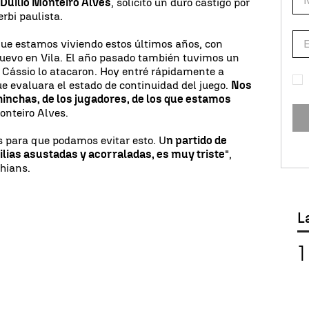
Duilio Monteiro Alves
, solicitó un duro castigo por
erbi paulista.
que estamos viviendo estos últimos años, con
nuevo en Vila. El año pasado también tuvimos un
 a Cássio lo atacaron. Hoy entré rápidamente a
ue evaluara el estado de continuidad del juego.
Nos
hinchas, de los jugadores, de los que estamos
onteiro Alves.
s para que podamos evitar esto. U
n partido de
milias asustadas y acorraladas, es muy triste
",
thians.
L