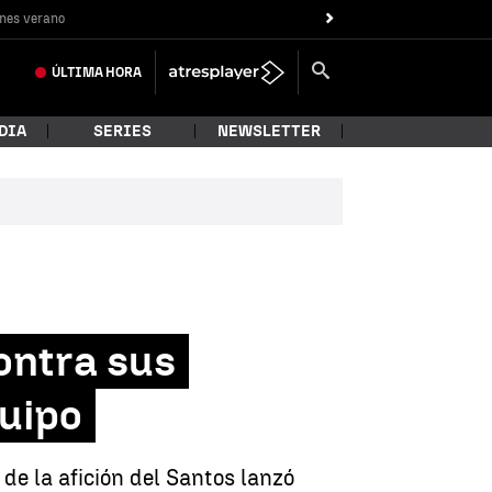
nes verano
ÚLTIMA
HORA
DIA
SERIES
NEWSLETTER
ontra sus
quipo
de la afición del Santos lanzó