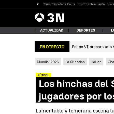
Crisis migratoria Ceuta
Trump sobre Ceuta
Viol
Antena
Noticias
3
ACTUALIDAD
DEPORTES
L
Felipe VI prepara una v
EN DIRECTO
¿Qué
Mundial 2026
La Selección
LaLiga
Cha
FÚTBOL
Los hinchas del 
jugadores por lo
Bus
Lamentable y temeraria escena la 