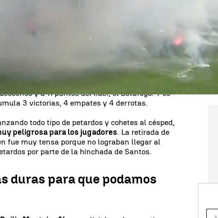
el
Santos
y la derrota ante el
Corinthians (0-2)
en
mentable y peligrosísima reacción de parte de sus
aron y
comenzaron a lanzar petardos, bengalas y
 Vila Belmiro
. La situación era tan peligrosa que el
 partido en el minuto 88, cuando el marcador
inthians.
el detonante tras una malísima racha de resultados
 puesto 13º del Campeonato Brasileño
, a solo
descenso y a 11 puntos del líder, el Botafogo. Y es
cumula 3 victorias, 4 empates y 4 derrotas.
anzando todo tipo de petardos y cohetes al césped,
muy peligrosa para los jugadores
. La retirada de
én fue muy tensa porque no lograban llegar al
etardos por parte de la hinchada de Santos.
ás duras para que podamos