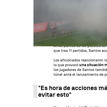
La mala racha de resultados d
el Brasileirao provocaron la la
aficionados, quienes no lo dud
cohetes al césped del Estadio
colegiado decidió suspender el
reflejaba un 0-2 a favor de Cor
El derbi ante Corinthians fue 
del
Santos
,
actualmente en el
cinco puntos de los puestos de 
que tras 11 partidos, Santos a
Los aficionados reaccionaron l
lo que provocó
una situación 
los jugadores de Santos tambi
túnel ante el lanzamiento de p
"Es hora de acciones m
evitar esto"