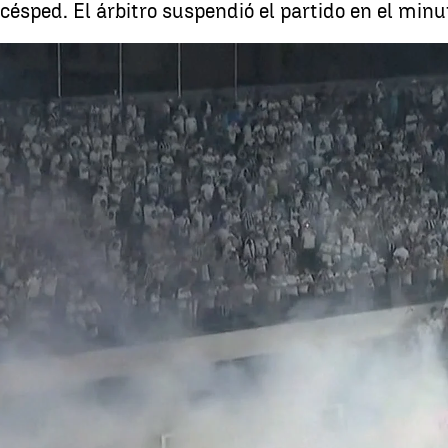
 césped. El árbitro suspendió el partido en el minu
El grave y peligroso lanzamiento de petardos de los aficionados
Whatsapp
Facebook
X
Linkedin