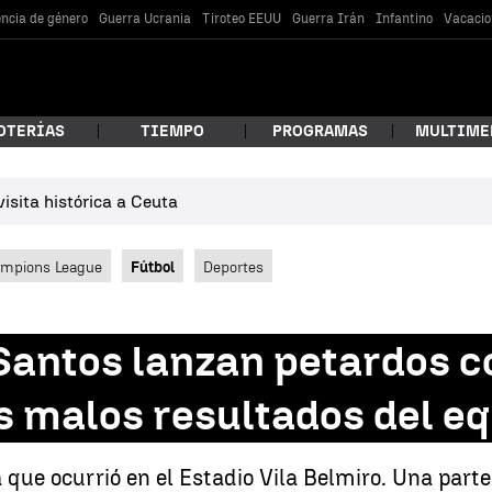
encia de género
Guerra Ucrania
Tiroteo EEUU
Guerra Irán
Infantino
Vacacio
OTERÍAS
TIEMPO
PROGRAMAS
MULTIME
isita histórica a Ceuta
 estás buscando?
mpions League
Fútbol
Deportes
Santos lanzan petardos c
s malos resultados del e
car
que ocurrió en el Estadio Vila Belmiro. Una parte 