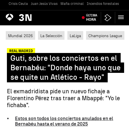
Crisis Ceuta
Juan Jesús Vivas
Mafia criminal
Incendios forestales
Vivi
Antena
ÚLTIMA
Noticias
3
HORA
Mundial 2026
La Selección
LaLiga
Champions League
REAL MADRID
Guti, sobre los conciertos en el
Bernabéu: "Donde haya uno que
se quite un Atlético - Rayo"
El exmadridista pide un nuevo fichaje a
Florentino Pérez tras traer a Mbappé: "Yo le
fichaba".
Estos son todos los conciertos anulados en el
Bernabéu hasta el verano de 2025