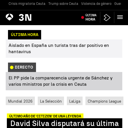
Crisis migratoria Ceuta
Trump sobre Ceuta
Violencia de género
Guerra U
Antena
ÚLTIMA
Noticias
3
HORA
ÚLTIMA HORA
Aislado en España un turista tras dar positivo en
hantavirus
DIRECTO
El PP pide la comparecencia urgente de Sánchez y
varios ministros por la crisis en Ceuta
Mundial 2026
La Selección
LaLiga
Champions League
ÚLTIMO AÑO DE 'CITIZEN' DE UNA LEYENDA
David Silva disputará su última