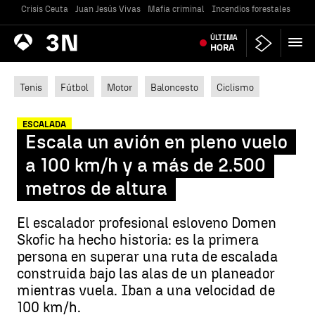
Crisis Ceuta
Juan Jesús Vivas
Mafia criminal
Incendios forestales
Vivi
Antena
ÚLTIMA
Noticias
3
HORA
Tenis
Fútbol
Motor
Baloncesto
Ciclismo
ESCALADA
Escala un avión en pleno vuelo
a 100 km/h y a más de 2.500
metros de altura
El escalador profesional esloveno Domen
Skofic ha hecho historia: es la primera
persona en superar una ruta de escalada
construida bajo las alas de un planeador
mientras vuela. Iban a una velocidad de
100 km/h.