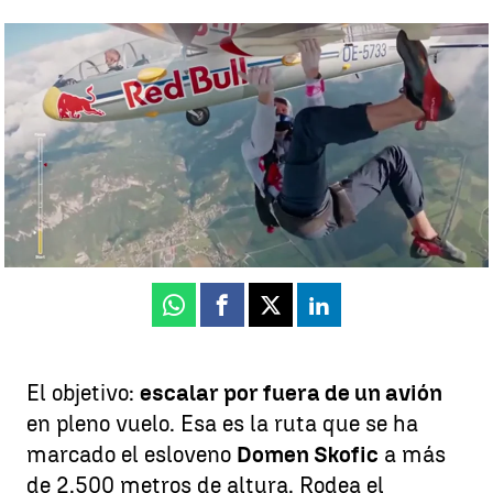
Escala un avión en pleno vuelo a 100k/h y a más de 2.500 metros
de altura
Nuria Briongos
Publicado:
02 de octubre de 2025, 15:51
Whatsapp
Facebook
X
Linkedin
El objetivo:
escalar por fuera de un avión
en pleno vuelo. Esa es la ruta que se ha
marcado el esloveno
Domen Skofic
a más
de 2.500 metros de altura. Rodea el