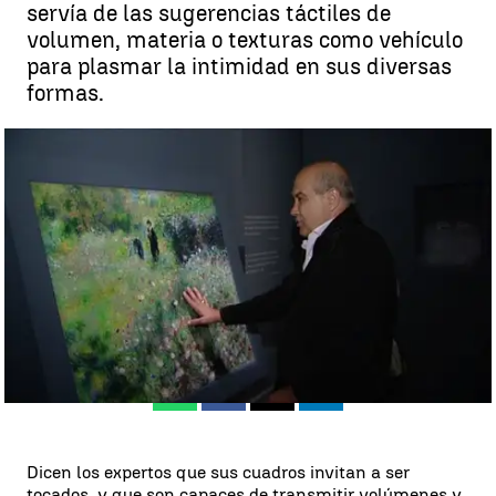
servía de las sugerencias táctiles de
volumen, materia o texturas como vehículo
para plasmar la intimidad en sus diversas
formas.
Recorremos la retrospectiva de Renoir en el Thyssen con un
invidente |
Redacción
Madrid
Antena 3 Noticias
Publicado:
02 de julio de 2018, 22:02
Whatsapp
Facebook
X
Linkedin
Dicen los expertos que sus cuadros invitan a ser
tocados, y que son capaces de transmitir volúmenes y