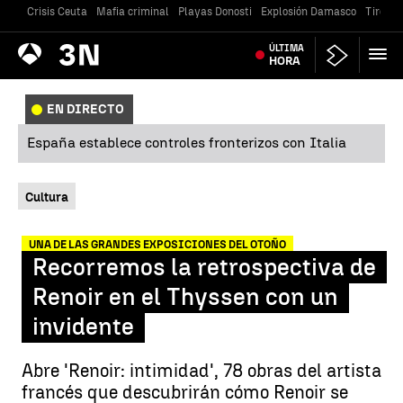
Crisis Ceuta
Mafia criminal
Playas Donosti
Explosión Damasco
Tiroteo
Antena
ÚLTIMA
Noticias
3
HORA
EN DIRECTO
España establece controles fronterizos con Italia
Cultura
UNA DE LAS GRANDES EXPOSICIONES DEL OTOÑO
Recorremos la retrospectiva de
Renoir en el Thyssen con un
invidente
Abre 'Renoir: intimidad', 78 obras del artista
francés que descubrirán cómo Renoir se