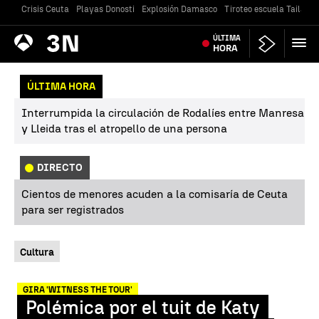
Crisis Ceuta
Playas Donosti
Explosión Damasco
Tiroteo escuela Tailandi
Antena
ÚLTIMA
Noticias
3
HORA
ÚLTIMA HORA
Interrumpida la circulación de Rodalíes entre Manresa
y Lleida tras el atropello de una persona
DIRECTO
Cientos de menores acuden a la comisaría de Ceuta
para ser registrados
Cultura
GIRA 'WITNESS THE TOUR'
Polémica por el tuit de Katy