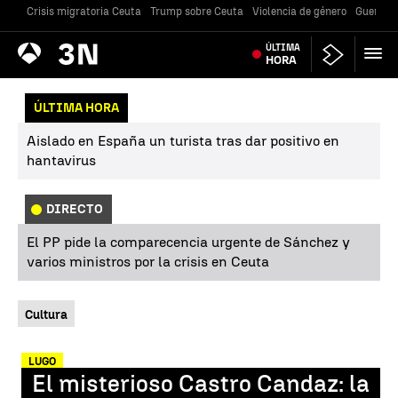
Crisis migratoria Ceuta
Trump sobre Ceuta
Violencia de género
Guerra U
Antena
ÚLTIMA
Noticias
3
HORA
ÚLTIMA HORA
Aislado en España un turista tras dar positivo en
hantavirus
DIRECTO
El PP pide la comparecencia urgente de Sánchez y
varios ministros por la crisis en Ceuta
Cultura
LUGO
El misterioso Castro Candaz: la