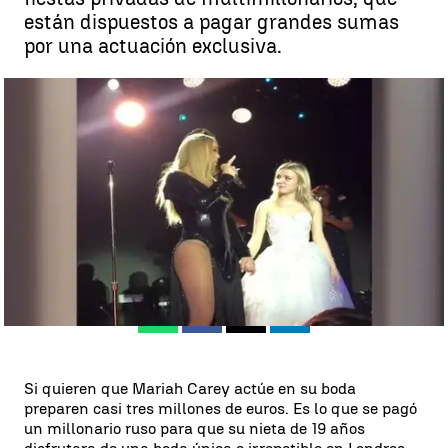
están dispuestos a pagar grandes sumas
por una actuación exclusiva.
Una heredera de un multimillonario ruso contrata para su boda a
Mariah Carey, Elton John y Antonio Banderas |
Redacción
Madrid
Antena 3 Noticias
Publicado:
13 de febrero de 2018, 17:17
Whatsapp
Facebook
X
Linkedin
Si quieren que Mariah Carey actúe en su boda
preparen casi tres millones de euros. Es lo que se pagó
un millonario ruso para que su nieta de 19 años