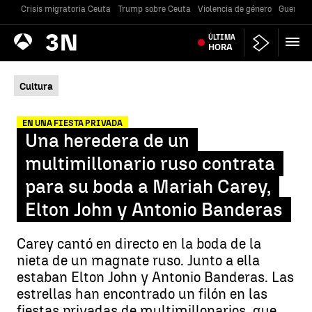
Crisis migratoria Ceuta
Trump sobre Ceuta
Violencia de género
Guerra U
Antena
ÚLTIMA
Noticias
3
HORA
Cultura
EN UNA FIESTA PRIVADA
Una heredera de un
multimillonario ruso contrata
para su boda a Mariah Carey,
Elton John y Antonio Banderas
Carey cantó en directo en la boda de la
nieta de un magnate ruso. Junto a ella
estaban Elton John y Antonio Banderas. Las
estrellas han encontrado un filón en las
fiestas privadas de multimillonarios, que