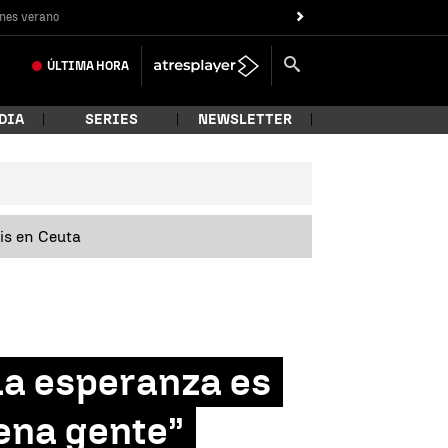
nes verano
ÚLTIMA
HORA
DIA
SERIES
NEWSLETTER
sis en Ceuta
“La esperanza es
uena gente”