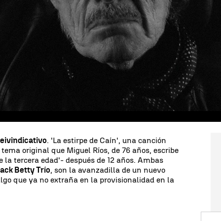
2:17
cho más certera que una batería de datos:
ados, de millones de pérdidas.
En esta maraña
es también una
canción
puede servir de
radiografía
de ánimo
de una parte de la sociedad.
n hospital' canta ahora
Miguel Ríos con su voz
esgo triunfa la desigualdad -continúa-, los héroes
 acaba rematando con uno de los estribillos ya de
de Caín, siembra la cizaña entre el maíz. Enciende
eivindicativo
. 'La estirpe de Caín', una canción
o tema original que Miguel Ríos, de 76 años, escribe
de la tercera edad'- después de 12 años. Ambas
ack Betty Trío
, son la avanzadilla de un nuevo
algo que ya no extraña en la provisionalidad en la