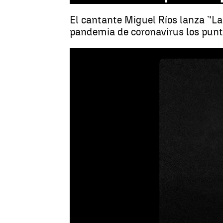
El cantante Miguel Ríos lanza `'La
pandemia de coronavirus los punto
Gonzalo del Prado
Actualizado:
17 de noviembre de 2020,