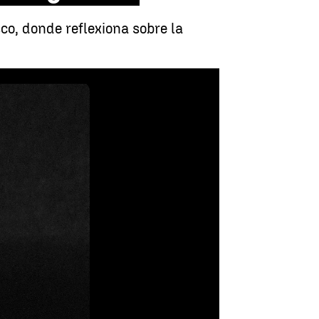
co, donde reflexiona sobre la
 se pierde en la casa de la buena gente” |
Miguel Ríos