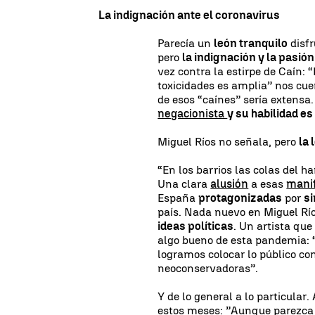
La indignación ante el coronavirus
Parecía un
león tranquilo
disfr
pero
la indignación y la pasió
vez contra la estirpe de Caín: 
toxicidades es amplia” nos cu
de esos “caínes” sería extensa.
negacionista
y su habilidad e
Miguel Ríos no señala, pero
la 
“En los barrios las colas del h
Una clara
alusión
a esas
manif
España
protagonizadas
por
s
país. Nada nuevo en Miguel Río
ideas políticas
. Un artista qu
algo bueno de esta pandemia: 
logramos colocar lo público com
neoconservadoras”.
Y de lo general a lo particular
estos meses: ”Aunque parezca 