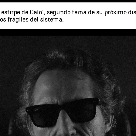
 estirpe de Caín', segundo tema de su próximo dis
s frágiles del sistema.
El rugido de indignación de Miguel Ríos: “La esperanza es lo último que
Whatsapp
Facebook
X
Linkedin
 15:16