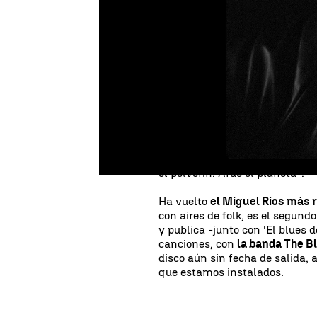
Publicado:
17 de noviembre de 2020, 1
A veces
la poesía
puede ser mu
número de contagiados, de par
tan cercana estos días, a vec
de un momento o del estado 
`'La primavera se estrelló en u
curtida
. “En la sociedad del ri
cotidianos quieren respirar”. Y
esta
pandemia
: “Y la estirpe 
el polvorín. Arde el planeta”.
Ha vuelto
el Miguel Ríos más r
con aires de folk, es el segund
y publica -junto con 'El blues 
canciones, con
la banda The Bl
disco aún sin fecha de salida, 
que estamos instalados.