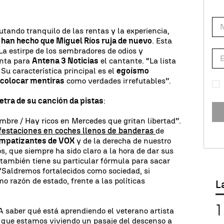
utando tranquilo de las rentas y la experiencia,
n han hecho que Miguel Ríos ruja de nuevo
. Esta
“La estirpe de los sembradores de odios y
enta para
Antena 3 Noticias
el cantante. “La lista
 Su característica principal es el
egoísmo
s colocar mentiras
como verdades irrefutables”.
letra de su canción da pistas
:
ambre / Hay ricos en Mercedes que gritan libertad”.
estaciones en coches llenos de banderas
de
impatizantes de VOX
y de la derecha de nuestro
s, que siempre ha sido claro a la hora de dar sus
e también tiene su particular fórmula para sacar
“Saldremos fortalecidos como sociedad, si
o razón de estado, frente a las políticas
L
. A saber qué está aprendiendo el veterano artista
que estamos viviendo un pasaje del descenso a