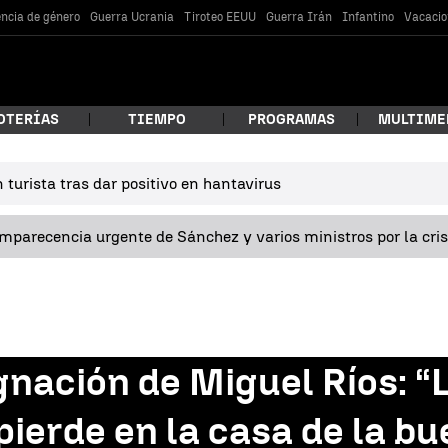
encia de género
Guerra Ucrania
Tiroteo EEUU
Guerra Irán
Infantino
Vacacio
OTERÍAS
TIEMPO
PROGRAMAS
MULTIME
turista tras dar positivo en hantavirus
 estás buscando?
omparecencia urgente de Sánchez y varios ministros por la cri
ignación de Miguel Ríos: 
car
 pierde en la casa de la b