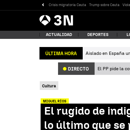
Crisis migratoria Ceuta
Trump sobre Ceuta
Viol
Antena
Noticias
3
ACTUALIDAD
DEPORTES
L
Aislado en España un 
ÚLTIMA HORA
¿Qué
El PP pide la c
DIRECTO
Cultura
MIGUEL RÍOS
El rugido de ind
Bus
lo último que se