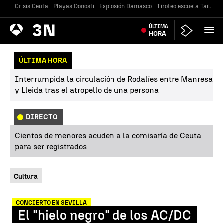
Crisis Ceuta
Playas Donosti
Explosión Damasco
Tiroteo escuela Tailandi
Antena
ÚLTIMA
Noticias
3
HORA
ÚLTIMA HORA
Interrumpida la circulación de Rodalíes entre Manresa
y Lleida tras el atropello de una persona
DIRECTO
Cientos de menores acuden a la comisaría de Ceuta
para ser registrados
Cultura
CONCIERTO EN SEVILLA
El "hielo negro" de los AC/DC