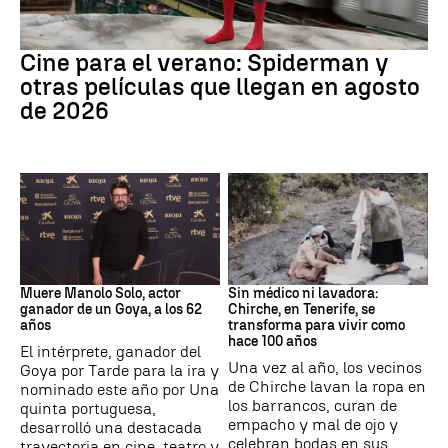
Cine
Cine para el verano: Spiderman y
otras películas que llegan en agosto
de 2026
Actor
Canarias
Muere Manolo Solo, actor
Sin médico ni lavadora:
ganador de un Goya, a los 62
Chirche, en Tenerife, se
años
transforma para vivir como
hace 100 años
El intérprete, ganador del
Una vez al año, los vecinos
Goya por Tarde para la ira y
de Chirche lavan la ropa en
nominado este año por Una
los barrancos, curan de
quinta portuguesa,
empacho y mal de ojo y
desarrolló una destacada
celebran bodas en sus
trayectoria en cine, teatro y