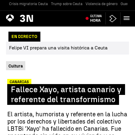
Crisis migratoria Ceuta
Trump sobre Ceuta
Violencia de género
Guerra U
Antena
ÚLTIMA
Noticias
3
HORA
EN DIRECTO
Felipe VI prepara una visita histórica a Ceuta
Cultura
CANARIAS
Fallece Xayo, artista canario y
referente del transformismo
El artista, humorista y referente en la lucha
por los derechos y libertades del colectivo
LBTBi 'Xayo' ha fallecido en Canarias. Fue