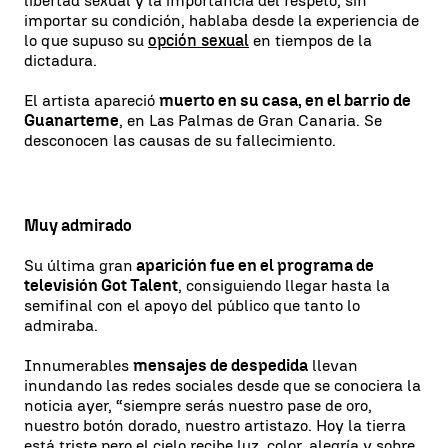
libertad sexual y la importancia del respeto, sin
importar su condición, hablaba desde la experiencia de
lo que supuso su
opción sexual
en tiempos de la
dictadura.
El artista apareció
muerto en su casa, en el barrio de
Guanarteme
, en Las Palmas de Gran Canaria. Se
desconocen las causas de su fallecimiento.
Muy admirado
Su última gran
aparición fue en el programa de
televisión Got Talent
, consiguiendo llegar hasta la
semifinal con el apoyo del público que tanto lo
admiraba.
Innumerables
mensajes de despedida
llevan
inundando las redes sociales desde que se conociera la
noticia ayer, “siempre serás nuestro pase de oro,
nuestro botón dorado, nuestro artistazo. Hoy la tierra
está triste pero el cielo recibe luz, color, alegría y sobre