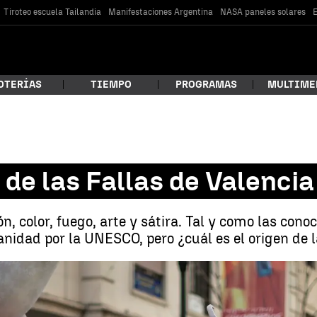
Tiroteo escuela Tailandia
Manifestaciones Argentina
NASA paneles solares
E
OTERÍAS
TIEMPO
PROGRAMAS
MULTIME
 estás buscando?
 de las Fallas de Valencia
ón, color, fuego, arte y sátira. Tal y como las co
idad por la UNESCO, pero ¿cuál es el origen de l
car