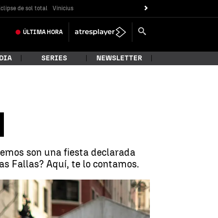
clipse de sol total
Vinicius
ÚLTIMA
HORA
DIA
SERIES
NEWSLETTER
nocemos son una fiesta declarada
as Fallas? Aquí, te lo contamos.