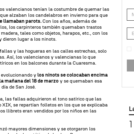
eros valencianos tenían la costumbre de quemar las
 que alzaban los candelabros en invierno para que
se llamaban parots.
Con los años, además de
palos, los carpinteros también quemaban trastos
 madera, tales como objetos, harapos, etc., con los
 dieron lugar a los ninots.
fallas y las hogueras en las calles estrechas, solo
as. Así, los valencianos y valencianas lo que
tíricos en los balcones durante la Cuaresma.
ue evolucionando y
los ninots se colocaban encima
la mañana del 18 de marzo
y se quemaban esa
 día de San José.
 las fallas adquirieron el tono satírico que las
lo XIX, se repartían folletos en los que se explicaba
L
tos llibrets eran vendidos por los niños en las
lcanzó mayores dimensiones y se otorgaron los