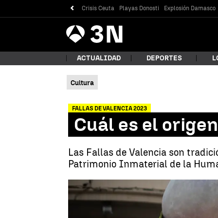
Crisis Ceuta
Playas Donosti
Explosión Damasco
Antena
Noticias
3
ACTUALIDAD
DEPORTES
L
Cultura
¿Qué
FALLAS DE VALENCIA 2023
Cuál es el origen
Las Fallas de Valencia son tradici
Patrimonio Inmaterial de la Human
Bus