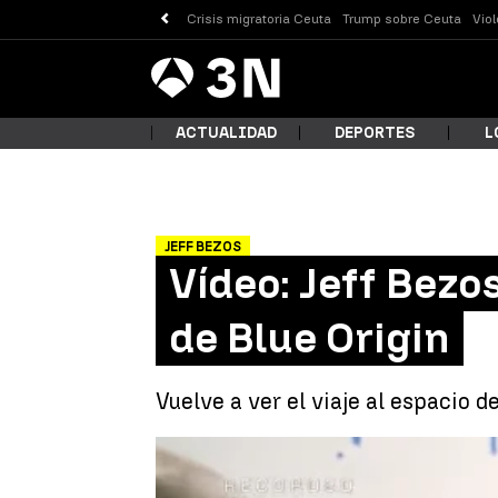
Crisis migratoria Ceuta
Trump sobre Ceuta
Vio
Antena
Noticias
3
ACTUALIDAD
DEPORTES
L
JEFF BEZOS
¿Qué
Vídeo: Jeff Bezo
de Blue Origin
Vuelve a ver el viaje al espacio d
Busc