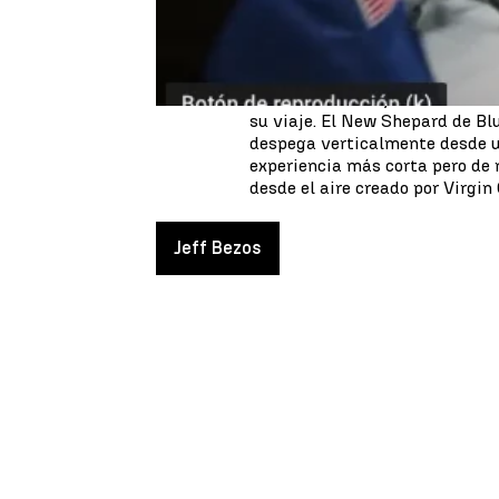
borde del espacio, culminando 
volver a ver el viaje al espacio 
Bezos emprende su viaje extrat
multimillonario y fundador de
su viaje. El New Shepard de Bl
despega verticalmente desde u
experiencia más corta pero de 
desde el aire creado por Virgin
Jeff Bezos