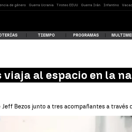
lencia de género
Guerra Ucrania
Tiroteo EEUU
Guerra Irán
Infantino
Vacac
OTERÍAS
TIEMPO
PROGRAMAS
MULTIME
 estás buscando?
s viaja al espacio en la
e Jeff Bezos junto a tres acompañantes a través d
Viaje de Jeff Bezos en el New
ar