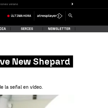
iones verano
ÚLTIMA
HORA
DIA
SERIES
NEWSLETTER
 nave New Shepard
e la señal en vídeo.
 Shepard al espacio, Blue Origin, en vídeo |
Youtube