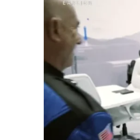
Antena 3 Noticias
Actualizado:
20 de julio de 2021, 16:20
Publicado:
20 de julio de 2021, 15:52
Jeff Bezos
ha vivido este mart
un grupo de acompañantes entr
holandés de 18 años y una vete
La excursión ha durado 11 min