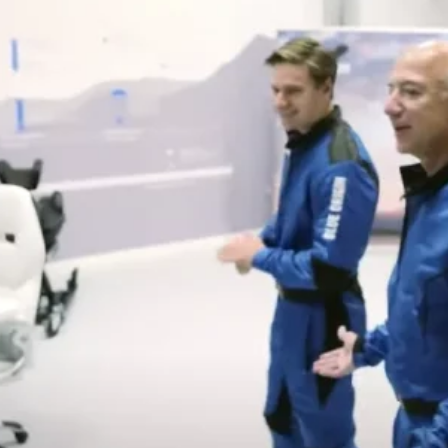
Whatsapp
Facebook
X
Linkedin
es su aventura espacial al volar al espacio justo a
e los que están su hermano, un joven de origen
rana de 82 años, Wally Funk.
utos a
3.700 kmh impulsada
por cohetes hasta el