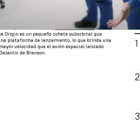
un mes lleno de noticias sobre cohetes. Puedes
en el vídeo principal de este artículo.
errestre solo nueve días después de que su colega
L
 la compañía de cohetes,
Richard Branson,
hiciera
ue Origin es un pequeño cohete suborbital que
na plataforma de lanzamiento, lo que brinda una
mayor velocidad que el avión espacial lanzado
 Galactic de Branson.