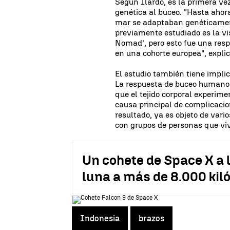
Según Ilardo, es la primera v
genética al buceo. "Hasta ahor
mar se adaptaban genéticamente
previamente estudiado es la vi
Nomad', pero esto fue una resp
en una cohorte europea", explic
El estudio también tiene impli
La respuesta de buceo humano 
que el tejido corporal experim
causa principal de complicaci
resultado, ya es objeto de vari
con grupos de personas que viv
Un cohete de Space X a 
luna a más de 8.000 kil
Indonesia
brazos