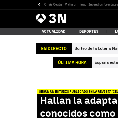
Crisis Ceuta
Mafia criminal
Incendios forestale
Antena
Noticias
3
ACTUALIDAD
DEPORTES
L
Sorteo de la Lotería Na
EN DIRECTO
¿Qué
España estab
ÚLTIMA HORA
SEGÚN UN ESTUDIO PUBLICADO EN LA REVISTA 'CEL
Hallan la adapta
Bus
conocidos como 