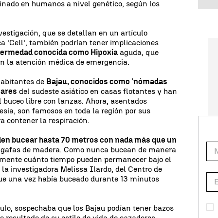
nado en humanos a nivel genético, según los
vestigación, que se detallan en un artículo
ica 'Cell', también podrían tener implicaciones
nfermedad conocida como Hipoxia
aguda, que
n la atención médica de emergencia.
habitantes de
Bajau, conocidos como 'nómadas
mares
del sudeste asiático en casas flotantes y han
 buceo libre con lanzas. Ahora, asentados
esia, son famosos en toda la región por sus
a contener la respiración.
en bucear hasta 70 metros con nada más que un
e gafas de madera. Como nunca bucean de manera
amente cuánto tiempo pueden permanecer bajo el
a la investigadora Melissa Ilardo, del Centro de
ue una vez había buceado durante 13 minutos
ículo, sospechaba que los Bajau podían tener bazos
resultado de su estilo de vida de cazadores-