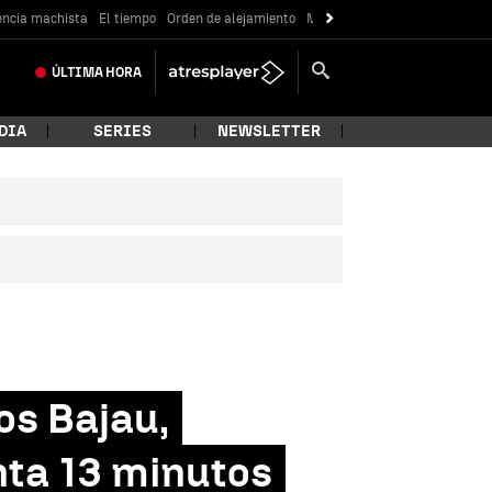
encia machista
El tiempo
Orden de alejamiento
Messi
ÚLTIMA
HORA
DIA
SERIES
NEWSLETTER
os Bajau,
ta 13 minutos