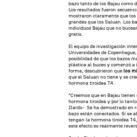
bazo tanto de los Bajau como de
Los resultados fueron secuenc
mostraron claramente que los 
grandes que los Saluan. Los b
individuos Bajau que no bucea
gratis.
El equipo de investigación inte
Universidades de Copenhague, 
posibilidad de que los bazos 
plástica al buceo y comenzó a i
forma, descubrieron que
los m
que el Saluan no tiene y se cre
hormona tiroidea T4.
"Creemos que en Bajau tienen 
hormona tiroidea y por lo tan
Ilardo-. Se ha demostrado en r
bazo están conectados. Si se a
tengan la hormona tiroidea T4
este efecto es realmente revers