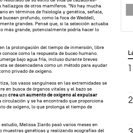
os hallazgos de otros mamíferos. "No hay mucha
no en términos de fisiología y genética, señala,
e bucean profundo, como la foca de Weddell,
mente grandes. Pensé que, si la selección actuaba
zo más grande, potencialmente podría hacer lo
en la prolongación del tiempo de inmersión, libre
L
se conoce como la respuesta de buceo humano.
merge bajo agua fría, incluso durante breves
uesta se desencadena como un método para ayudar
torno privado de oxígeno.
ntiza, los vasos sanguíneos en las extremidades se
re en busca de órganos vitales y el bazo se
bazo
crea un aumento de oxígeno al expulsar
a circulación y se ha encontrado que proporciona
to de oxígeno, lo que prolonga el tiempo de
 estudio, Melissa Ilardo pasó varios meses en
o muestras genéticas y realizando ecografías del