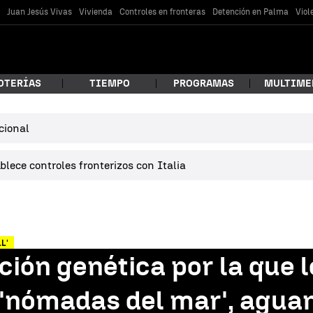
s
Juan Jesús Vivas
Vivienda
Controles en fronteras
Detención en Palma
Viol
OTERÍAS
TIEMPO
PROGRAMAS
MULTIME
cional
 estás buscando?
lece controles fronterizos con Italia
L'
ción genética por la que l
car
'nómadas del mar', aguan