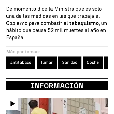
De momento dice la Ministra que es solo
una de las medidas en las que trabaja el
Gobierno para combatir el
tabaquismo
, un
hábito que causa 52 mil muertes al año en
España.
Más por temas:
antitabaco
fumar
Sanidad
Coche
vi
INFORMACIÓN