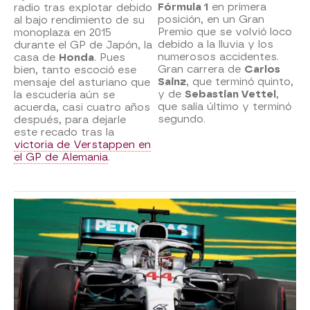
Fórmula 1
en primera
radio tras explotar debido
posición, en un Gran
al bajo rendimiento de su
Premio que se volvió loco
monoplaza en 2015
debido a la lluvia y los
durante el GP de Japón, la
numerosos accidentes.
casa de
Honda
. Pues
Gran carrera de
Carlos
bien, tanto escoció ese
Sainz
, que terminó quinto,
mensaje del asturiano que
y de
Sebastian Vettel
,
la escudería aún se
que salía último y terminó
acuerda, casi cuatro años
segundo.
después, para dejarle
este recado tras la
victoria de Verstappen en
el GP de Alemania
.