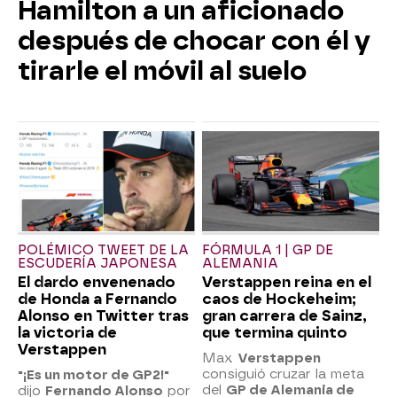
Hamilton a un aficionado
después de chocar con él y
tirarle el móvil al suelo
POLÉMICO TWEET DE LA
FÓRMULA 1 | GP DE
ESCUDERÍA JAPONESA
ALEMANIA
El dardo envenenado
Verstappen reina en el
de Honda a Fernando
caos de Hockeheim;
Alonso en Twitter tras
gran carrera de Sainz,
la victoria de
que termina quinto
Verstappen
Max
Verstappen
consiguió cruzar la meta
"¡Es un motor de GP2!"
del
GP de Alemania de
dijo
Fernando Alonso
por