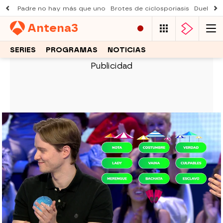
Padre no hay más que uno
Brotes de ciclosporiasis
Duelo Al
Antena
3
SERIES
PROGRAMAS
NOTICIAS
PASAPALABRA
Manu arrasa en ¿Dónde están? y
deja sin palabras a Belinda
Washington
El concursante completa el panel dedicado a
Manuel Turizo en un solo turno, sorprendiendo a
todos con su rapidez y precisión.