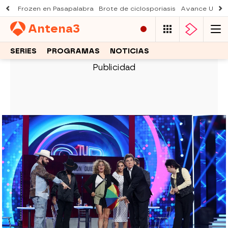
Frozen en Pasapalabra
Brote de ciclosporiasis
Avance Una n
Antena
3
SERIES
PROGRAMAS
NOTICIAS
Lolita enseña sus piernas para reivindicar a las madres y
las abuelas: “¿Estamos muertas porque tengamos más de
70?”
TU CARA ME SUENA
Lolita rompe estereotipos en Tu
cara me suena con un alegato
sobre la edad: “Las abuelas
también admiramos el talento”