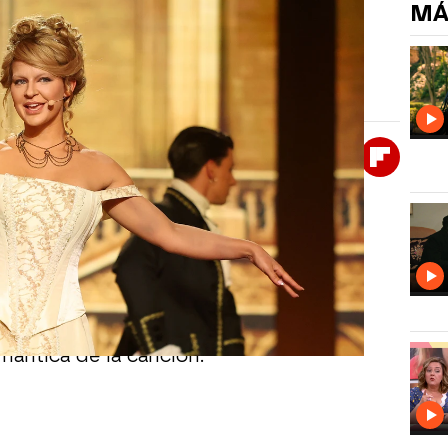
MÁ
omo Taylor Swift
cara me suena transformándose en Taylor Swift,
Whatsapp
Facebook
X
Flipboa
39
ó al público al interpretar
‘Love
 actuación en un auténtico cuento de
ena
.
laudida por su cuidado visual y su
omántica de la canción.