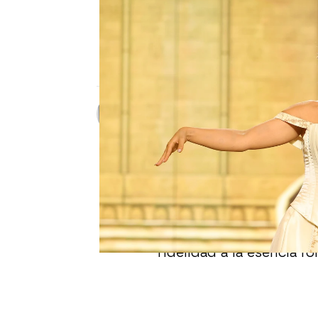
TU CARA ME SUENA
Laura Escanes deslumbra c
La creadora de contenido debutó en Tu 
con una versión mágica de ‘Love Story’.
Patri Bea
Publicado:
23 de junio de 2025, 10:
Laura Escanes
sorprendi
Story’
, ambientando su
hadas en
Tu cara me su
La actuación ha sido ap
fidelidad a la esencia r