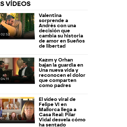
S VÍDEOS
Valentina
sorprende a
Andrés con una
decisión que
02:52
cambia su historia
de amor en Sueños
de libertad
rd
Kazım y Orhan
bajan la guardia en
Una nueva vida y
reconocen el dolor
04:11
que comparten
como padres
El vídeo viral de
Felipe VI en
Mallorca llega a
Casa Real: Pilar
01:23
Vidal desvela cómo
ha sentado