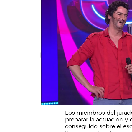
TU CARA ME SUENA
El jurado de Tu cara me suen
Jesulín en la quinta gala
Una de las actuaciones más destacadas 
impresionado al jurado, que elogió el trab
Patri Bea
Publicado:
14 de mayo de 2026, 11:
La imitación de
Jesulín
suena
se convirtió en
de la noche después de 
con su interpretación d
Los miembros del jurado
preparar la actuación y 
conseguido sobre el esc