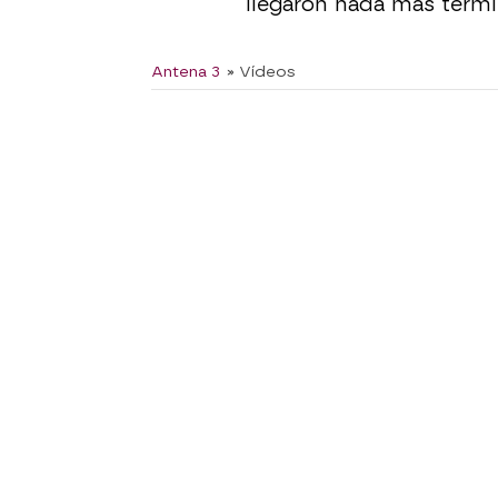
llegaron nada más termin
Antena 3
» Vídeos