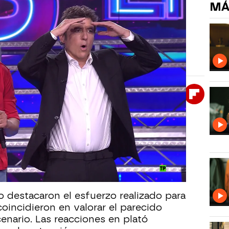
MÁ
a se rinde ante la imitación de
de la nueva gala de Tu cara me suena dejó
ajo y la preparación vistos sobre el escenario.
Whatsapp
Facebook
X
Flipboa
11
en el próximo programa de
Tu cara me
 uno de los momentos más comentados
que el concursante lograra sorprender
urante la
quinta gala.
 destacaron el esfuerzo realizado para
coincidieron en valorar el parecido
enario. Las reacciones en plató