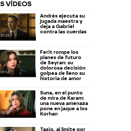
S VÍDEOS
Andrés ejecuta su
jugada maestra y
deja a Gabriel
contra las cuerdas
01:33
Ferit rompe los
rd
planes de futuro
de Seyran: su
dolorosa decisión
01:52
golpea de lleno su
historia de amor
Suna, en el punto
de mira de Karam:
una nueva amenaza
pone en jaque a los
00:21
Korhan
Tasio, al límite por