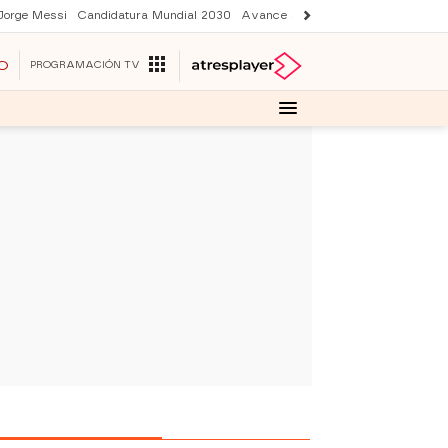
Jorge Messi
Candidatura Mundial 2030
Avance Sueños de libertad
Final 
O
PROGRAMACIÓN TV