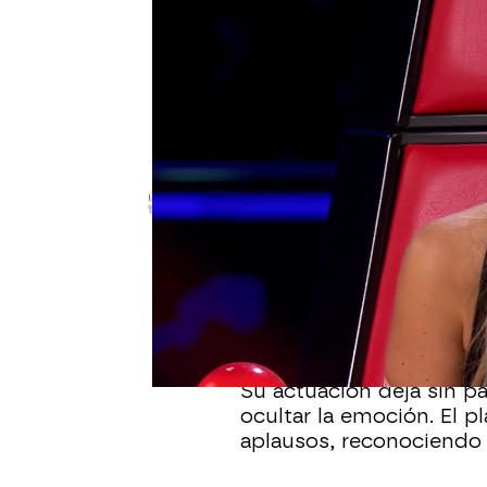
LA VOZ KIDS
Un joven talento emociona a
que paraliza el plató
David Calvo, del equipo de Lola Índigo, 
en el Asalto Final de La Voz Kids, provo
Celia Gil
Publicado:
12 de julio de 2025, 15:3
En el Asalto Final de
La 
a todos con una interpre
los primeros compases, 
Su actuación deja sin p
ocultar la emoción. El p
aplausos, reconociendo