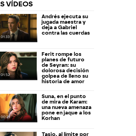
S VÍDEOS
Andrés ejecuta su
jugada maestra y
deja a Gabriel
contra las cuerdas
01:33
Ferit rompe los
rd
planes de futuro
de Seyran: su
dolorosa decisión
01:52
golpea de lleno su
historia de amor
Suna, en el punto
de mira de Karam:
una nueva amenaza
pone en jaque a los
00:21
Korhan
Tasio, al límite por