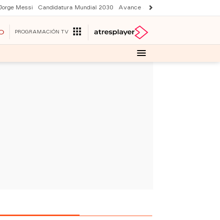
Jorge Messi
Candidatura Mundial 2030
Avance Sueños de libertad
Final 
O
PROGRAMACIÓN TV