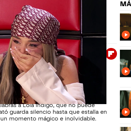
MÁ
 Lola Índigo con una versión
interpreta ‘20 de enero’ de La Oreja de Van Gogh
cando un silencio cargado de emoción.
Whatsapp
Facebook
X
Flipboa
0
Voz Kids
, David Calvo logra conmover
tación sincera y sin artificios. Desde
conecta con el público y los coaches.
alabras a Lola Índigo, que no puede
lató guarda silencio hasta que estalla en
 un momento mágico e inolvidable.