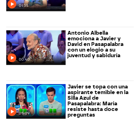
01:35
Antonio Albella
emociona a Javier y
David en Pasapalabra
con un elogio a su
juventud y sabiduría
00:40
Javier se topa con una
aspirante temible en la
Silla Azul de
Pasapalabra: María
resiste hasta doce
05:09
preguntas