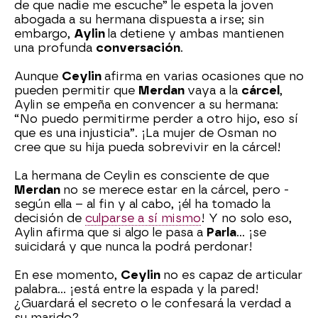
de que nadie me escuche” le espeta la joven
abogada a su hermana dispuesta a irse; sin
embargo,
Aylin
la detiene y ambas mantienen
una profunda
conversación
.
Aunque
Ceylin
afirma en varias ocasiones que no
pueden permitir que
Merdan
vaya a la
cárcel
,
Aylin se empeña en convencer a su hermana:
“No puedo permitirme perder a otro hijo, eso sí
que es una injusticia”. ¡La mujer de Osman no
cree que su hija pueda sobrevivir en la cárcel!
La hermana de Ceylin es consciente de que
Merdan
no se merece estar en la cárcel, pero -
según ella – al fin y al cabo, ¡él ha tomado la
decisión de
culparse a sí mismo
! Y no solo eso,
Aylin afirma que si algo le pasa a
Parla
... ¡se
suicidará y que nunca la podrá perdonar!
En ese momento,
Ceylin
no es capaz de articular
palabra... ¡está entre la espada y la pared!
¿Guardará el secreto o le confesará la verdad a
su marido?