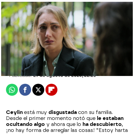
El cargo de conciencia puede con Parla y
le confiesa a Ceylin la verdad: “Yo he
matado a Serdar”
Ivet Saiz
Publicado:
27 de agosto de 2023, 22:25
Whatsapp
Facebook
X
Flipboard
Ceylin
está muy
disgustada
con su familia.
Desde el primer momento notó que
le estaban
ocultando algo
y ahora que lo
ha descubierto
,
¡no hay forma de arreglar las cosas! “Estoy harta