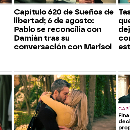
Capítulo 620 de Sueños de
Tas
libertad; 6 de agosto:
que
Pablo se reconcilia con
dej
Damián tras su
co
conversación con Marisol
est
CAPÍ
Fina
deci
pro