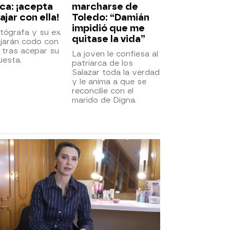
ca: ¡acepta
marcharse de
ajar con ella!
Toledo: “Damián
impidió que me
tógrafa y su ex
quitase la vida”
ajarán codo con
 tras acepar su
La joven le confiesa al
uesta.
patriarca de los
Salazar toda la verdad
y le anima a que se
reconcilie con el
marido de Digna.