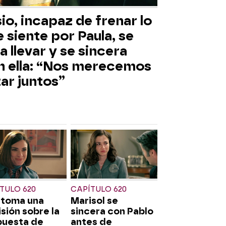
io, incapaz de frenar lo
 siente por Paula, se
a llevar y se sincera
n ella: “Nos merecemos
ar juntos”
TULO 620
CAPÍTULO 620
 toma una
Marisol se
sión sobre la
sincera con Pablo
puesta de
antes de