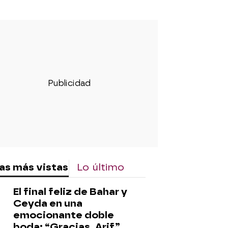
as más vistas
Lo último
El final feliz de Bahar y
Ceyda en una
emocionante doble
boda: “Gracias, Arif”