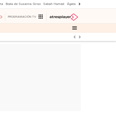
ta
Boda de Susanna Griso
Sabah Hamed
Ágata y Lola
Suri y Tom Cruise
O
PROGRAMACIÓN TV
Anterior
Siguiente