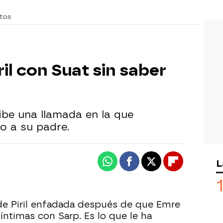
tos
ril con Suat sin saber
ecibe una llamada en la que
o a su padre.
L
Whatsapp
Facebook
X
Flipboard
n de Piril enfadada después de que Emre
íntimas con Sarp. Es lo que le ha