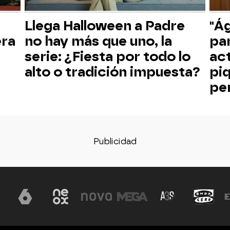
Llega Halloween a Padre
"Ág
era
no hay más que uno, la
par
serie: ¿Fiesta por todo lo
act
alto o tradición impuesta?
pi
pe