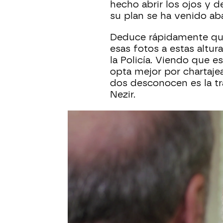
hecho abrir los ojos y d
su plan se ha venido ab
Deduce rápidamente que l
esas fotos a estas altur
la Policía. Viendo que e
opta mejor por chartajea
dos desconocen es la t
Nezir.
Tras despedir a Sirin, Pi
sucedido y lanza un gri
lamento sin entender a
Más sobre este tema:
Piril - Mujer