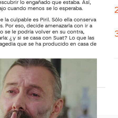
escubrir lo engañado que estaba. Así,
ajo cuando menos se lo esperaba.
a culpable es Piril. Sólo ella conserva
as. Por eso, decide amenazarla con ir a
so se le podría volver en su contra,
rla: ¿y si se casa con Suat? Lo que las
ragedia que se ha producido en casa de
ril recibe una llamada. Ella descubre lo
to estremecedor. Sirin escucha su
ún qué ha pasado.