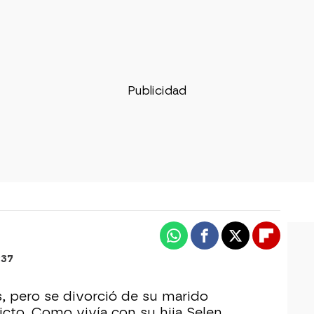
Whatsapp
Facebook
X
Flipboa
:37
, pero se divorció de su marido
icto. Como vivía con su hija Selen,