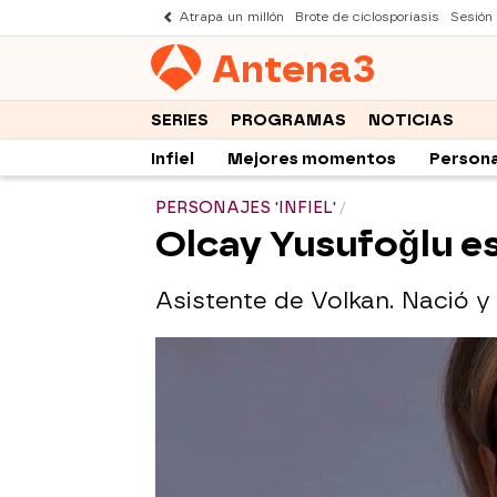
Atrapa un millón
Brote de ciclosporiasis
Sesión
Antena
3
SERIES
PROGRAMAS
NOTICIAS
Infiel
Mejores momentos
Persona
PERSONAJES 'INFIEL'
Olcay Yusufoğlu es
Asistente de Volkan. Nació y 