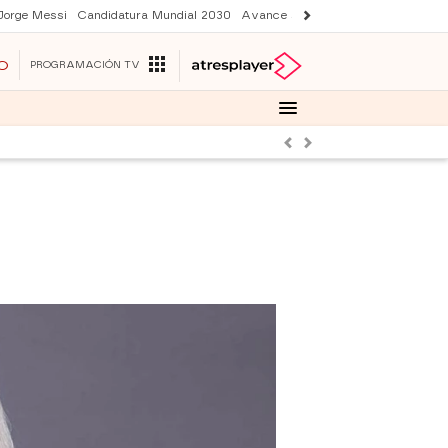
Jorge Messi
Candidatura Mundial 2030
Avance Sueños de libertad
Final 
O
PROGRAMACIÓN TV
Anterior
Siguiente