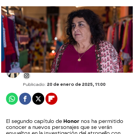
Los Carrasco dejan a Rafa solo ante el
peligro: no lo ayudarán a salir de la cárcel
Patri Bea
Publicado:
20 de enero de 2025, 11:00
Whatsapp
Facebook
X
Flipboard
El segundo capítulo de
Honor
nos ha permitido
conocer a nuevos personajes que se verán
envueltos en la investigación del atropello con