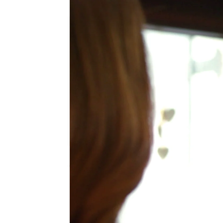
Elif se funde con Berk en un
Julia Zapata López
Publicado:
30 de abril de 2024, 00:08