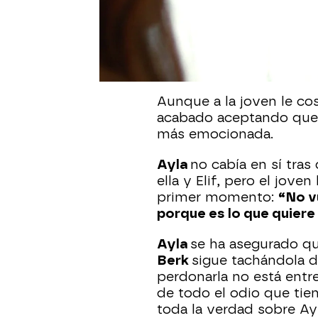
Cuando
Berk
descubrió
vida de su
madre biológ
pero las revelaciones d
los acontecimientos, ha
volviendo a vivir todos
Aunque a la joven le cost
acabado aceptando que 
más emocionada.
Ayla
no cabía en sí tra
ella y Elif, pero el jove
primer momento:
“No v
porque es lo que quiere
Ayla
se ha asegurado qu
Berk
sigue tachándola 
perdonarla no está entr
de todo el odio que tie
toda la verdad sobre Ay