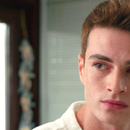
 emotivo abrazo tras descubrir la verdad: "Aho
Whatsapp
Facebook
X
Flipboa