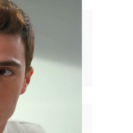
ra sé que tengo un hermano"
rd