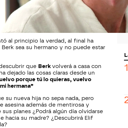
 que su madre había acabado con la
ica
, no quiso saber nada más de ella,
e Sengül han dado un giro dramático a
ciendo que Elif sepa toda la verdad y
 bajo el mismo techo.
ó al principio la verdad, al final ha
Berk sea su hermano y no puede estar
L
s descubrir que
Berk
volverá a casa con
n ha dejado las cosas claras desde un
uelvo porque tú lo quieras, vuelvo
 mi hermana”
e su nueva hija no sepa nada, pero
de asesina además de mentirosa y
e sus planes ¿Podrá algún día olvidarse
ne hacia su madre? ¿Descubrirá Elif
la?