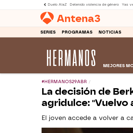
Duelo AlaZ
Detenido violencia de género
Yas v
Antena
3
SERIES
PROGRAMAS
NOTICIAS
MEJORES M
#HERMANOS29ABR
La decisión de Ber
agridulce: "Vuelvo 
El joven accede a volver a c