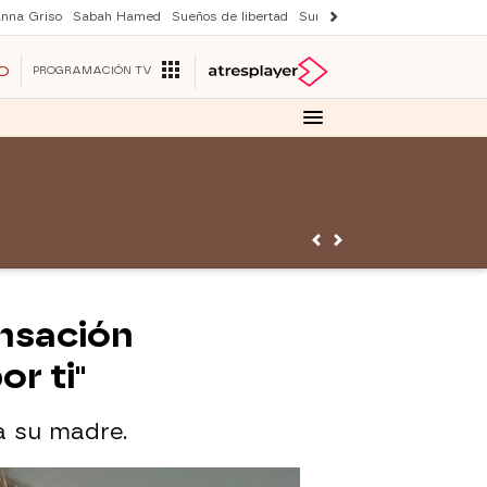
nna Griso
Sabah Hamed
Sueños de libertad
Suri y Tom Cruise
Una nuev
O
PROGRAMACIÓN TV
ensación
r ti"
a su madre.