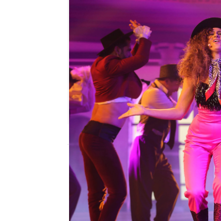
antena3.com
Madrid
Publicado:
01 de enero de 2022, 23:12
María Peláe
ha vuelto a 
escenario de ‘
Tu cara m