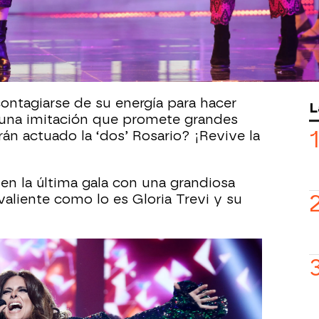
n con Pastora Soler
que le valió una
a ocasión ha imitado a Rosario Flores
 para interpretar ‘Te lo digo todo y no
ontagiarse de su energía para hacer
L
 una imitación que promete grandes
 actuado la ‘dos’ Rosario? ¡Revive la
en la última gala con una grandiosa
aliente como lo es Gloria Trevi y su