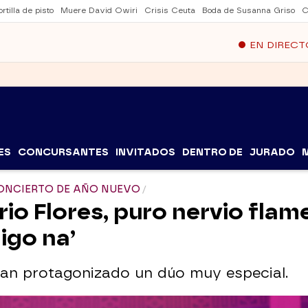
rtilla de pisto
Muere David Owiri
Crisis Ceuta
Boda de Susanna Griso
C
EN DIRECT
ES
CONCURSANTES
INVITADOS
DENTRO DE
JURADO
CONCIERTO DE AÑO NUEVO
rio Flores, puro nervio flam
igo na’
 han protagonizado un dúo muy especial.