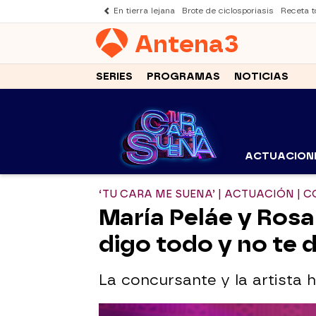
En tierra lejana
Brote de ciclosporiasis
Receta to
Antena
3
SERIES
PROGRAMAS
NOTICIAS
ACTUACION
‘TU CARA ME SUENA’ | ACTUACIÓN | 
María Peláe y Rosa
digo todo y no te d
La concursante y la artista