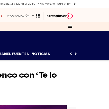
andidatura Mundial 2030
YAS verano
Suri y Tom Cruise
Una nueva vida
O
PROGRAMACIÓN TV
MANEL FUENTES
NOTICIAS
enco con ‘Te lo