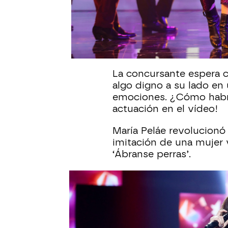
Después de su
actuació
potente victoria, en est
junto a la misma artista
te digo na’.
La concursante espera c
algo digno a su lado en
emociones. ¿Cómo habrán
actuación en el vídeo!
María Peláe revolucionó 
imitación de una mujer v
‘Ábranse perras’.
Rosario Flores
María Peláe