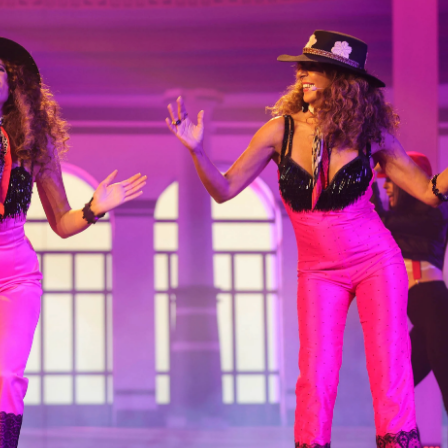
Whatsapp
Facebook
X
Flipboa
vivir un dúo maravilloso sobre el
e suena
’.