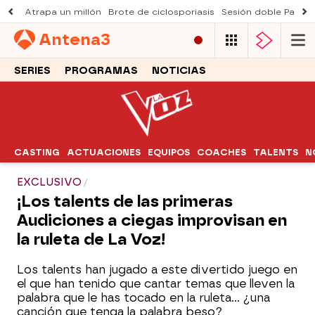
Atrapa un millón
Brote de ciclosporiasis
Sesión doble Padre
Antena
3
SERIES
PROGRAMAS
NOTICIAS
CASTING
ACTUACIONES
EQUIPOS
COACHES
TALENTS
N
EXCLUSIVO
¡Los talents de las primeras
Audiciones a ciegas improvisan en
la ruleta de La Voz!
Los talents han jugado a este divertido juego en
el que han tenido que cantar temas que lleven la
palabra que le has tocado en la ruleta... ¿una
canción que tenga la palabra beso?