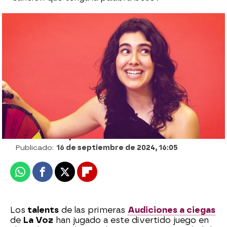
“Haré como que no lo he oído”: el talent
de Orozco que reconoció abiertamente
que quería irse con Malú
Celia Gil |
Guillermo Espeso
Publicado:
16 de septiembre de 2024, 16:05
Whatsapp
Facebook
X
Flipboard
Los
talents
de las primeras
Audiciones a ciegas
de
La Voz
han jugado a este divertido juego en