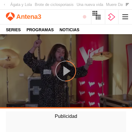
Ágata y Lola
Brote de ciclosporiasis
Una nueva vida
Muere David Ow
Antena
3
SERIES
PROGRAMAS
NOTICIAS