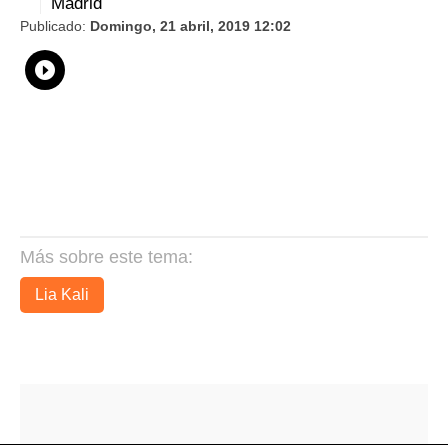
Madrid
Publicado:
Domingo, 21 abril, 2019 12:02
Whatsapp
Compartir
Facebook
Twitter
Linkedin
Flipboard
Más sobre este tema:
Lia Kali