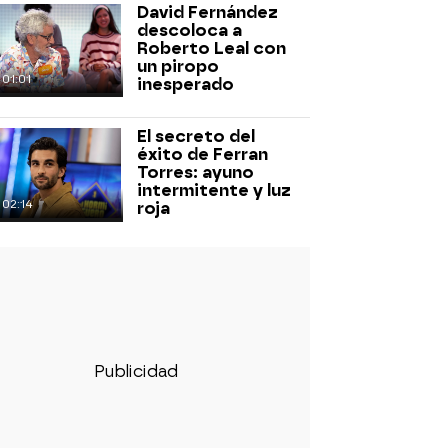
David Fernández
descoloca a
Roberto Leal con
un piropo
01:01
inesperado
El secreto del
éxito de Ferran
Torres: ayuno
intermitente y luz
02:14
roja