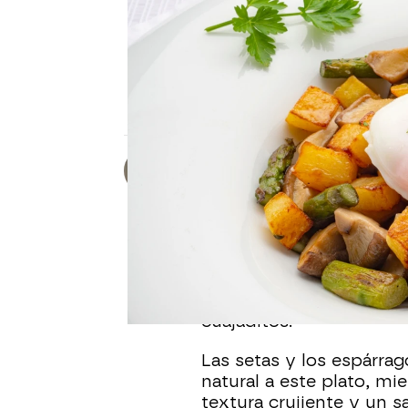
PARA 4 PERSONAS
Huevos escalfados con set
de Karlos Arguiñano
Una receta completa que combina la suav
y los espárragos verdes.
Arancha Mela
Publicado:
31 de julio de 2025, 14:0
Arguiñano ha preparado
setas, espárragos verdes
puede variar al escalfar
quieren blanditos o cua
cuajaditos.
Las setas y los espárra
natural a este plato, mi
textura crujiente y un 