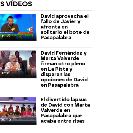
S VÍDEOS
David aprovecha el
fallo de Javier y
afronta en
solitario el bote de
05:42
Pasapalabra
David Fernández y
rd
Marta Valverde
firman otro pleno
en La Pista y
02:35
disparan las
opciones de David
en Pasapalabra
El divertido lapsus
de David con Marta
Valverde en
Pasapalabra que
00:40
acaba entre risas