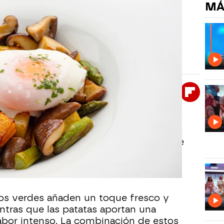
MÁ
as, espárragos verdes y patatas
idad de los huevos con la frescura de las setas
Whatsapp
Facebook
X
Flipboa
0
 esta receta de huevos escalfados con
 y patatas. La textura de los huevos se
los, se deben poner tres minutos si se
tro minutos si se quieren más
gos verdes añaden un toque fresco y
entras que las patatas aportan una
sabor intenso. La combinación de estos