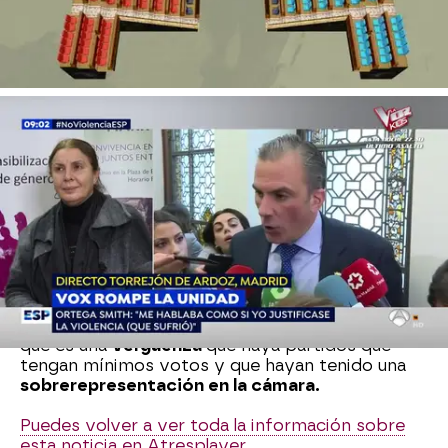
ustedes representan y que actualmente tiene
más votos de lo que a muchos nos gustaría
incluso para decir cosas como las que usted dice,
como negar la violencia de género".
Ante este comentario
Ortega Smith
ha dicho:
"Fíjese si somos democráticos que
tengo que
escuchar las sandeces que dice
". Insiste en que
van a
combatir para que se logre que en España
los partidos que atentan sobre la soberanía
nacional y la democracia
sean declarados
ilegales
. "Tengan cuidado a ver si les van a
declarar ilegales a ustedes", le ha contestado
Juan Segovia.
Finalmente, el secretario general de Vox, afirma
que es una
vergüenza
que haya partidos que
tengan mínimos votos y que hayan tenido una
sobrerepresentación en la cámara.
Puedes volver a ver toda la información sobre
esta noticia en Atresplayer.