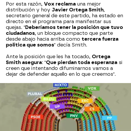
Por esta razón,
Vox reclama
una mejor
distribución y hoy
Javier Ortega Smith
,
secretario general de este partido, ha estado en
directo en el programa para manifestar sus
quejas. "
Deberíamos tener la posición que tuvo
ciudadanos
, un bloque compacto que parte
desde abajo hacia arriba como
tercera fuerza
política que somos
" decía Smith.
Ante la posición que les ha tocado,
Ortega
Smith asegura
: "
Que pierdan toda esperanza
si
creen que intentando difuminarnos vamos a
dejar de defender aquello en lo que creemos".
El secretario general de Vox
cree que los
partidos
que según ellos
atentan contra la
unidad de España
no deberían estar presentes
en el Congreso, a esto,
Juan Segovia
, militante
del PSOE ha contestado: "Tienen que estar ellos
y
tienen que estar también para mi
desgraciadamente la extrema derecha
que