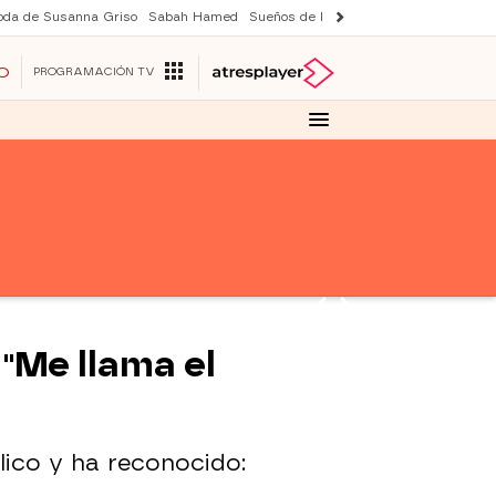
oda de Susanna Griso
Sabah Hamed
Sueños de libertad
Suri y Tom Cruise
O
PROGRAMACIÓN TV
"Me llama el
lico y ha reconocido: