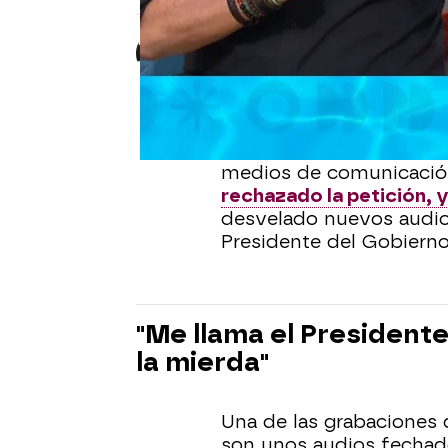
Marta Alarcón
Publicado:
30 de julio de 2025, 12:
Koldo García ha pedido 
judicial"
de sus audios, 
medios de comunicació
rechazado la petición, 
desvelado nuevos audios
Presidente del Gobierno
"Me llama el President
la mierda"
Una de las grabaciones q
son unos audios fechad