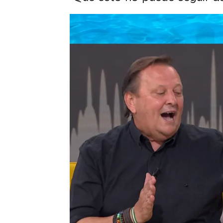
El Supremo rechaza la petició
Toni Bolaño, tras los nuevos 
prueba del algodón"
Puedes ver la entrevista al