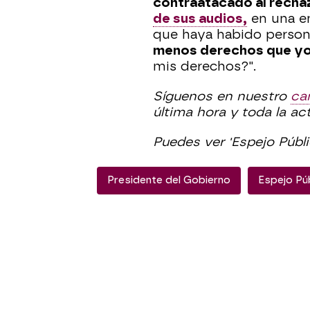
contraatacado al rech
de sus audios,
en una e
que haya habido perso
menos derechos que yo 
mis derechos?".
Síguenos en nuestro
ca
última hora y toda la ac
Puedes ver 'Espejo Públ
Presidente del Gobierno
Espejo Pú