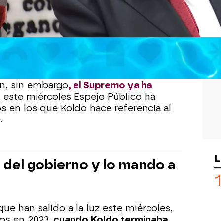
Whatsapp
Facebook
X
Flipboa
35
al Tribunal Supremo el "secuestro
y que se prohíba su difusión en los
n, sin embargo
, el Supremo ya ha
y
este miércoles Espejo Público ha
 en los que Koldo hace referencia al
.
L
e del gobierno y lo mando a
ue han salido a la luz este miércoles,
os en 2023,
cuando Koldo terminaba