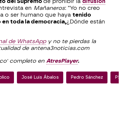
azo del Supremo
de prohibir la
difusión
ntrevista en
Mañaneros
: "Yo no creo
na o ser humano que haya
tenido
en toda la democracia,
¿Dónde
están
nal de WhatsApp
y no te pierdas la
tualidad de
antena3noticias.com
ico' completo en
AtresPlayer
.
blico
José Luis Ábalos
Pedro Sánchez
PSOE