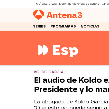
Ágata y Lola
Detenido violencia de género
Cihan
Antena
3
SERIES
PROGRAMAS
NOTICIAS
KOLDO GARCÍA
El audio de Koldo 
Presidente y lo ma
La abogada de Koldo García, 
"Que esto no puede seguir as