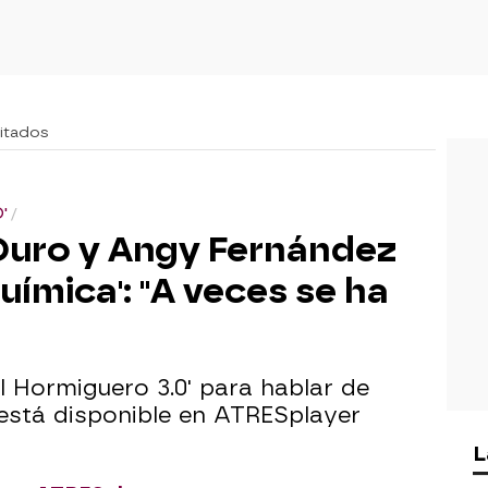
vitados
'
Duro y Angy Fernández
uímica': "A veces se ha
l Hormiguero 3.0' para hablar de
 está disponible en ATRESplayer
L