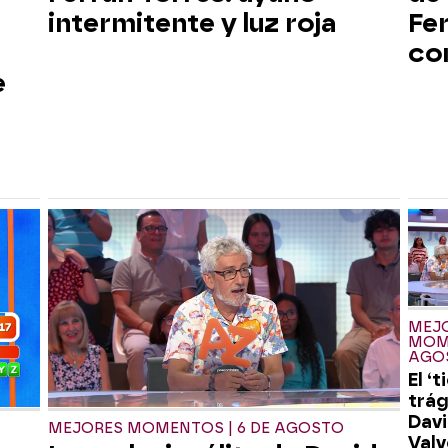
intermitente y luz roja
Fer
co
e
r
MEJ
MOME
AGO
El ‘t
trá
Dav
MEJORES MOMENTOS | 6 DE AGOSTO
Valv