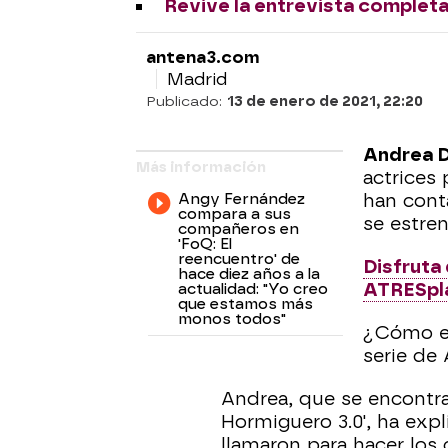
Revive la entrevista complet
antena3.com
Madrid
Publicado:
13 de enero de 2021, 22:20
Andrea 
Más información
actrices 
Angy Fernández
han cont
compara a sus
se estren
compañeros en
'FoQ: El
reencuentro' de
Disfruta 
hace diez años a la
ATRESpl
actualidad: "Yo creo
que estamos más
monos todos"
¿Cómo er
serie de
Andrea, que se encontrab
Hormiguero 3.0', ha exp
llamaron para hacer los 