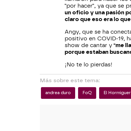
"por hacer", ya que se 
un oficio y una pasión p
claro que eso era lo que
Angy, que se ha conect
positivo en COVID-19, ha
show de cantar y
"me ll
porque estaban buscan
¡No te lo pierdas!
Más sobre este tema:
andrea duro
FoQ
El Hormiguer