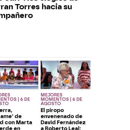
ran Torres hacia su
mpañero
ORES
MEJORES
NTOS | 6 DE
MOMENTOS | 6 DE
STO
AGOSTO
ierra,
El piropo
game’ de
envenenado de
id con Marta
David Fernández
erde en
a Roberto Leal: