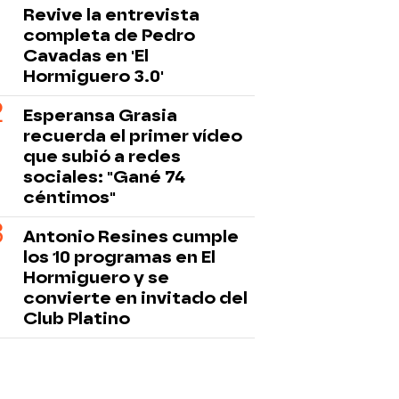
Revive la entrevista
completa de Pedro
Cavadas en 'El
Hormiguero 3.0'
Esperansa Grasia
recuerda el primer vídeo
que subió a redes
sociales: "Gané 74
céntimos"
Antonio Resines cumple
los 10 programas en El
Hormiguero y se
convierte en invitado del
Club Platino