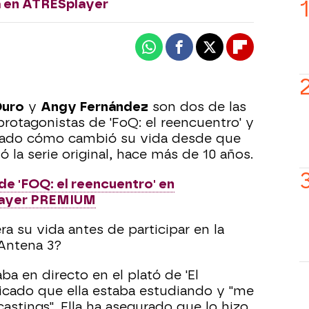
a en ATRESplayer
Whatsapp
Facebook
X
Flipboard
Duro
y
Angy Fernández
son dos de las
protagonistas de 'FoQ: el reencuentro' y
ado cómo cambió su vida desde que
ó la serie original, hace más de 10 años.
de 'FOQ: el reencuentro' en
ayer PREMIUM
a su vida antes de participar en la
 Antena 3?
a en directo en el plató de 'El
licado que ella estaba estudiando y "me
castings". Ella ha asegurado que lo hizo