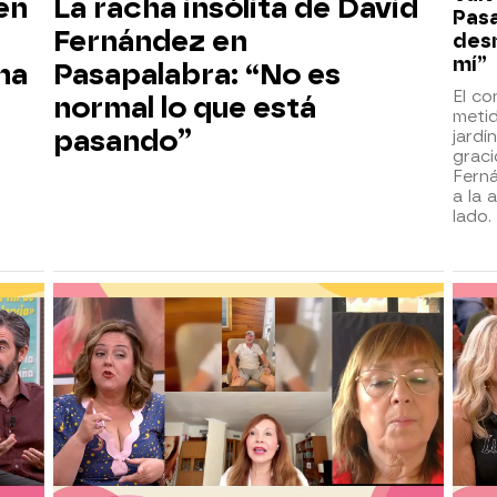
 en
La racha insólita de David
Pasa
Fernández en
des
mí”
ha
Pasapalabra: “No es
El co
normal lo que está
meti
pasando”
jardí
grac
Fern
a la 
lado.