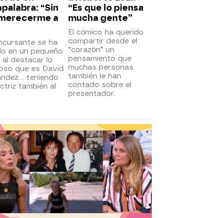
palabra: “Sin
“Es que lo piensa
merecerme a
mucha gente”
El cómico ha querido
compartir desde el
ncursante se ha
“corazón” un
do en un pequeño
pensamiento que
n al destacar lo
muchas personas
ioso que es David
también le han
ández… teniendo
contado sobre el
actriz también al
presentador.