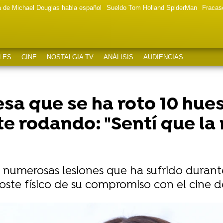
a de Michael Douglas habla español
Sueldo Tom Holland SpiderMan
Fracas
LES
CINE
NOSTALGIA TV
ANÁLISIS
AUDIENCIAS
esa que se ha roto 10 hue
te rodando: "Sentí que la
 numerosas lesiones que ha sufrido durant
coste físico de su compromiso con el cine d