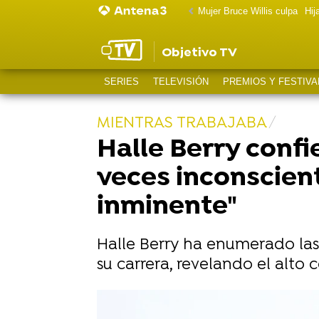
Mujer Bruce Willis culpa
Hij
Objetivo TV
SERIES
TELEVISIÓN
PREMIOS Y FESTIVA
MIENTRAS TRABAJABA
Halle Berry confi
veces inconscien
inminente"
Halle Berry ha enumerado las
su carrera, revelando el alto 