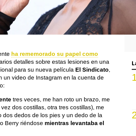
 conocida por sus
papeles icónicos
en el
películas de acción donde ha realizado
sus
go
. Este compromiso físico con sus
 sufrir numerosas lesiones a lo largo de su
mente
ha rememorado su papel como
arios detalles sobre estas lesiones en una
L
cional para su nueva película
El Sindicato
,
 un video de Instagram en la cuenta de
o:
ente
tres veces, me han roto un brazo, me
vez dos costillas, otra tres costillas), me
to dos dedos de los pies y un dedo de la
ho Berry riéndose
mientras levantaba el