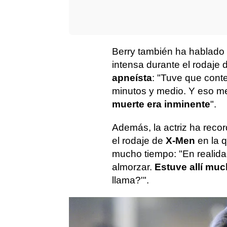
Berry también ha hablado 
intensa durante el rodaje
apneísta
: "Tuve que conte
minutos y medio. Y eso m
muerte era inminente
".
Además, la actriz ha rec
el rodaje de
X-Men
en la q
mucho tiempo: "En realidad
almorzar.
Estuve allí mu
llama?'".