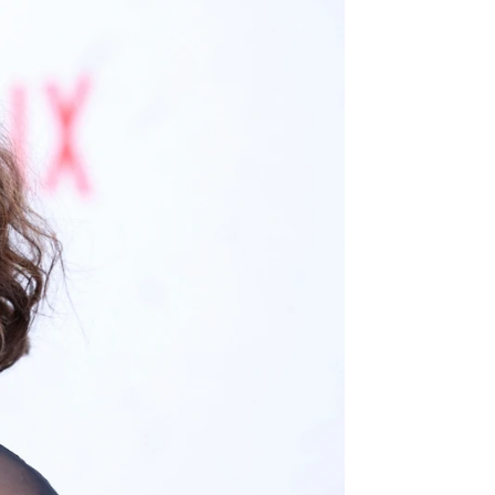
a podrán quitarme mi Oscar"
rd