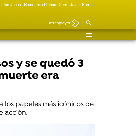
o Joe Jonas
Homer hijo Richard Gere
Javier Bardem política
Marilyn Monr
sos y se quedó 3
 muerte era
e los papeles más icónicos de
e acción.
Vídeo: Reuters I Foto: Getty