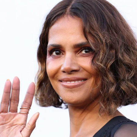
 a lo más hondo tras el fracaso de Catwoman: "Nunc
Whatsapp
Facebook
X
Flipboa
5