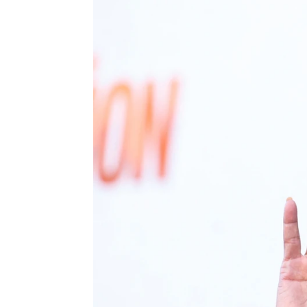
Halle Berry se sincera sobre caer
Pedro Sánchez Pérez
Publicado:
13 de agosto de 2024, 13:5