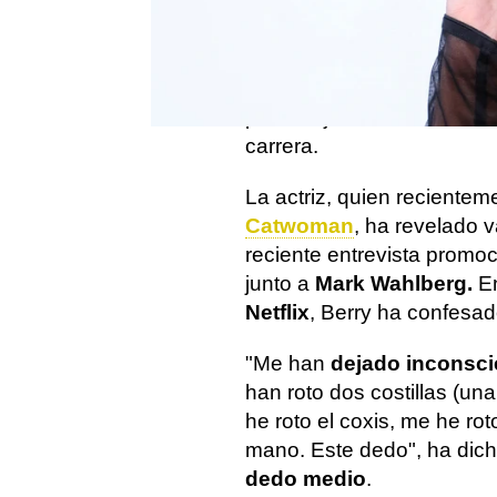
Halle Berry
es una actriz
cine, muchos de ellos en 
propias escenas de ries
personajes la ha llevado a
carrera.
La actriz, quien reciente
Catwoman
, ha revelado v
reciente entrevista promo
junto a
Mark Wahlberg.
En
Netflix
, Berry ha confesad
"Me han
dejado inconsci
han roto dos costillas (una 
he roto el coxis, me he ro
mano. Este dedo", ha dic
dedo medio
.