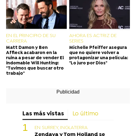
EN EL PRINCIPIO DE SU
AHORA ES ACTRIZ DE
CARRERA
SERIES
Matt Damon y Ben
Michelle Pfeiffer asegura
Affleck acabaron en la
que no quiere volver a
ruina a pesar de vender El
protagonizar una película:
indomable Will Hunting:
"Lo juro por Dios"
"Tuvimos que buscar otro
trabajo"
Las más vistas
Lo último
EN SURREY, INGLATERRA
Zendaya y Tom Holland se