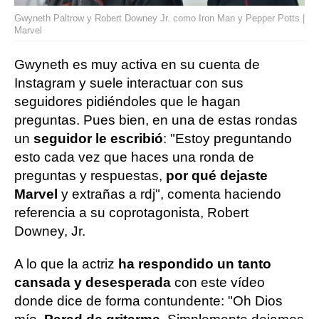
Gwyneth Paltrow y Robert Downey Jr. como Iron Man y Pepper Potts |
Marvel
Gwyneth es muy activa en su cuenta de
Instagram y suele interactuar con sus
seguidores pidiéndoles que le hagan
preguntas. Pues bien, en una de estas rondas
un
seguidor le escribió
: "Estoy preguntando
esto cada vez que haces una ronda de
preguntas y respuestas,
por qué dejaste
Marvel
y extrañas a rdj", comenta haciendo
referencia a su coprotagonista, Robert
Downey, Jr.
A lo que la actriz
ha respondido un tanto
cansada y desesperada
con este vídeo
donde dice de forma contundente: "Oh Dios