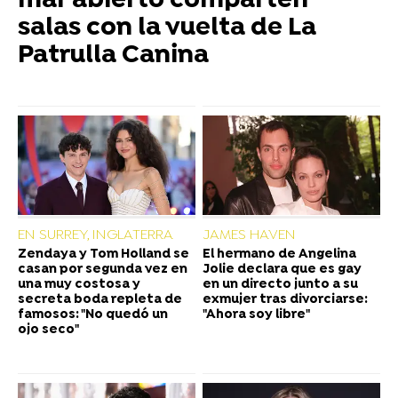
mar abierto comparten
salas con la vuelta de La
Patrulla Canina
EN SURREY, INGLATERRA
JAMES HAVEN
Zendaya y Tom Holland se
El hermano de Angelina
casan por segunda vez en
Jolie declara que es gay
una muy costosa y
en un directo junto a su
secreta boda repleta de
exmujer tras divorciarse:
famosos: "No quedó un
"Ahora soy libre"
ojo seco"