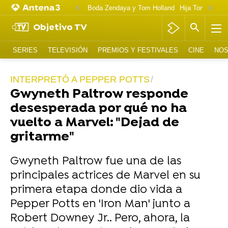
Boda Zendaya y Tom Holland
Hija Tom Cruise 
Objetivo TV
SERIES
TELEVISIÓN
PREMIOS Y FESTIVALES
CINE
NOS
INTERPRETÓ A PEPPER POTTS
Gwyneth Paltrow responde
desesperada por qué no ha
vuelto a Marvel: "Dejad de
gritarme"
Gwyneth Paltrow fue una de las
principales actrices de Marvel en su
primera etapa donde dio vida a
Pepper Potts en 'Iron Man' junto a
Robert Downey Jr.. Pero, ahora, la