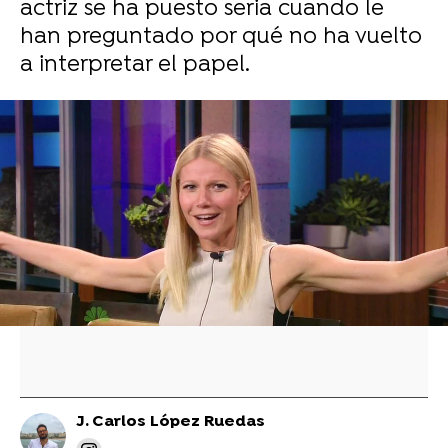
actriz se ha puesto seria cuando le
han preguntado por qué no ha vuelto
a interpretar el papel.
La doble de cuerpo de Gwyneth Paltrow en
'Amor ciego' sufrió después un trastorno
alimenticio: "Magnificaban lo peor de estar
gordo"
Gwyneth Paltrow se pronuncia sobre hacerse
mayor y lo raro que es "estar congelada en el
tiempo": "¡Queremos envejecer!"
J. Carlos López Ruedas