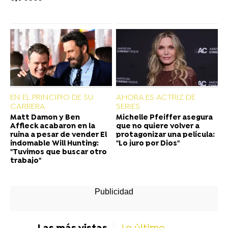
EN EL PRINCIPIO DE SU
AHORA ES ACTRIZ DE
CARRERA
SERIES
Matt Damon y Ben
Michelle Pfeiffer asegura
Affleck acabaron en la
que no quiere volver a
ruina a pesar de vender El
protagonizar una película:
indomable Will Hunting:
"Lo juro por Dios"
"Tuvimos que buscar otro
trabajo"