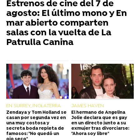
Estrenos de cine del 7 de
agosto: El último mono y En
mar abierto comparten
salas con la vuelta de La
Patrulla Canina
EN SURREY, INGLATERRA
JAMES HAVEN
Zendaya y Tom Holland se
El hermano de Angelina
casan por segunda vez en
Jolie declara que es gay
una muy costosa y
en un directo junto a su
secreta boda repleta de
exmujer tras divorciarse:
famosos: "No quedó un
"Ahora soy libre"
ojo seco"