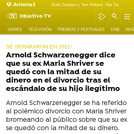
Boda Zendaya y Tom Holland
Hija Tom Cruise 
Objetivo TV
SERIES
TELEVISIÓN
PREMIOS Y FESTIVALES
CINE
NOS
SE SEPARARON EN 2011
Arnold Schwarzenegger dice
que su ex Maria Shriver se
quedó con la mitad de su
dinero en el divorcio tras el
escándalo de su hijo ilegítimo
Arnold Schwarzenegger se ha referido
al polémico divorcio con Maria Shriver
bromeando al público sobre que su ex
se quedó con la mitad de su dinero.