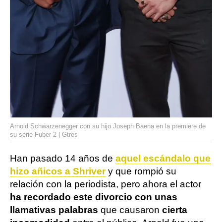
Arnold Schwarzenegger con su hijo Joseph Baena en la premiere de
su serie Fuber 2 | Gtres
Han pasado 14 años de
aquel escándalo que
hizo añicos a Shriver
y que rompió su
relación con la periodista, pero ahora el actor
ha recordado este divorcio con unas
llamativas palabras
que causaron
cierta