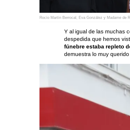
Rocío Martín Berrocal, Eva González y Madame de R
Y al igual de las muchas 
despedida que hemos visto
fúnebre estaba repleto d
demuestra lo muy querido