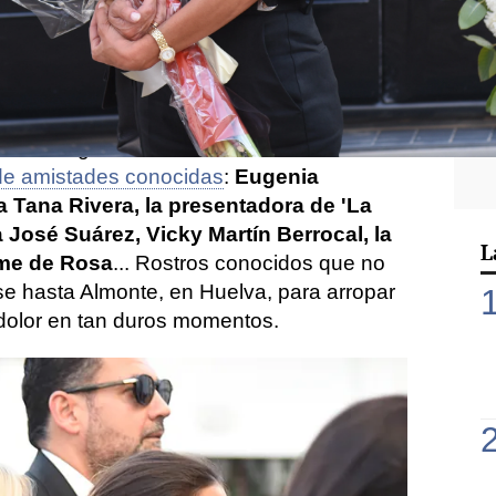
 la impactante noticia del
fallecimiento del
da flamenca, Cristo Báñez
. El estilista era
u casa de Sevilla a los 41 años
.
do una gran conmoción, el diseñador
 de amistades conocidas
:
Eugenia
ja Tana Rivera, la presentadora de 'La
 José Suárez, Vicky Martín Berrocal, la
L
me de Rosa
... Rostros conocidos que no
e hasta Almonte, en Huelva, para arropar
u dolor en tan duros momentos.