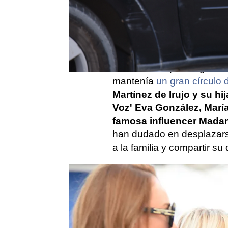
Este miércoles conocíamos
conocido diseñador de mo
encontrado sin vida en s
Una muerte que ha genera
mantenía
un gran círculo
Martínez de Irujo y su hi
Voz' Eva González, María
famosa influencer Mada
han dudado en desplazars
a la familia y compartir s