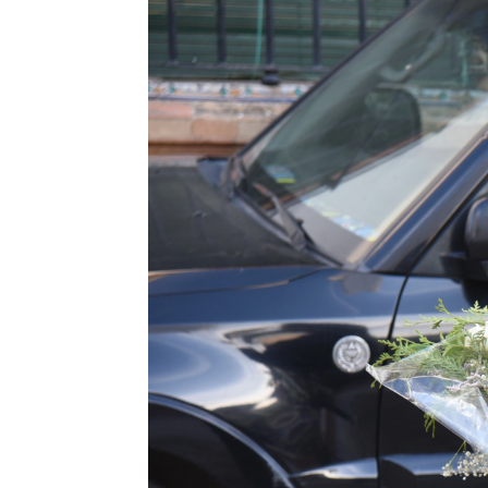
Vicky Martín Berrocal y su hija Alb
Elena Tablada enseña el vestido que
Marta Picazo
Publicado:
11 de mayo de 2023, 11:22