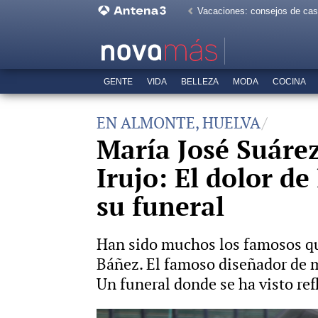
Vacaciones: consejos de ca
GENTE
VIDA
BELLEZA
MODA
COCINA
EN ALMONTE, HUELVA
María José Suáre
Irujo: El dolor d
su funeral
Han sido muchos los famosos que
Báñez. El famoso diseñador de m
Un funeral donde se ha visto ref