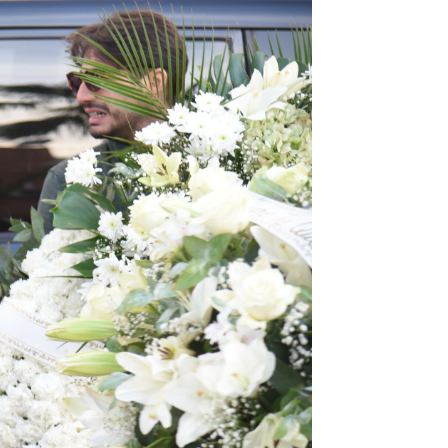
áñez: "Te llevas un pedacito de mí"
as por esta memoria"
rd