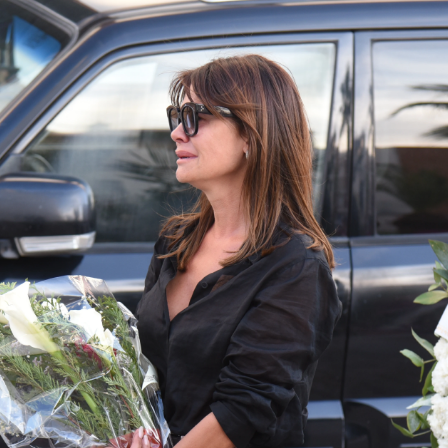
a Díaz, destrozadas por la muerte del diseñador Cristo B
 Cristo Báñez le hizo a su hija para su bautizo: "Graci
Whatsapp
Facebook
X
Flipboa